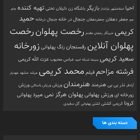
تهیه کننده
احیا
بازیگر
باشگاه زن ذلیلان
تختی
بارانداز
جام
اسلامشهر
حمید
جنجال در خانه
جعفر دهقان
جنجال درخانه
جم
جعفردهقان
رخصت
رخصت پهلوان
کریمی
خبرنگار
رحمان مقدم
پهلوان آنلاین
زورخانه
رفسنجان
زنگ پهلوانی
سعید کریمی
عزت الله کریمی
عباس محبوب
سینما
شبکه امید
محمد کریمی
فرشته مزاحم
فیلم
مرشد
مشهد
مهدیار
هنرمندان
هنرمند
ورزش
نذر بی بی
ورزش
ورزش باستانی
آزادفر
پهلوان هرگز نمی میرد
ورزش پهلوانی
زورخانه ای
پهلوانی
کرونا
کشتی
کریمی
گل سفیدی
کشتی پهلوانی
دسته بندی ها