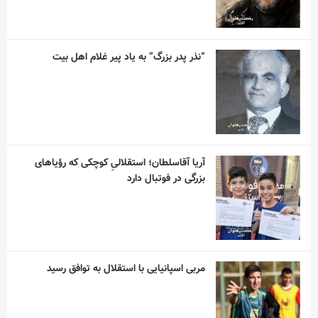
“نذر پدر بزرگ” به یاد پیر غلام اهل بیت
آریا آقاسلطان؛ استقلالیِ کوچکی که رؤیاهای
بزرگی در فوتبال دارد
مربی اسپانیایی با استقلال به توافق رسید