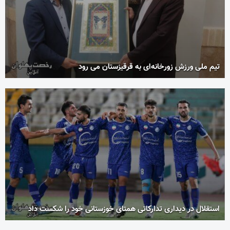
تیم ملی ورزش زورخانه‌ای به قرقیزستان می رود
استقلال در دیداری تدارکاتی همتای خوزستانی خود را شکست داد