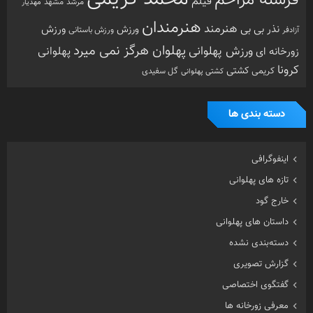
فرشته مزاحم
فیلم
مرشد
مشهد
مهدیار
هنرمندان
هنرمند
ورزش
نذر بی بی
ورزش
ورزش باستانی
آزادفر
پهلوان هرگز نمی میرد
ورزش پهلوانی
زورخانه ای
پهلوانی
کرونا
کشتی
کریمی
گل سفیدی
کشتی پهلوانی
دسته بندی ها
اینفوگرافی
تازه های پهلوانی
خارج گود
داستان های پهلوانی
دسته‌بندی نشده
گزارش تصویری
گفتگوی اختصاصی
معرفی زورخانه ها