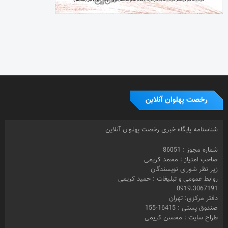
رخصت پهلوان آنلاین
شناسنامه پایگاه خبری رخصت پهلوان آنلاین
شماره مجوز : 86051
صاحب امتیاز : محمد کریمی
زیر نظر شورای نویسندگان
روابط عمومی و تبلیغات : حمید کریمی
0919.3067191
دفتر مرکزی: تهران
صندوق پستی : 16415-155
طراح سایت : محسن کریمی