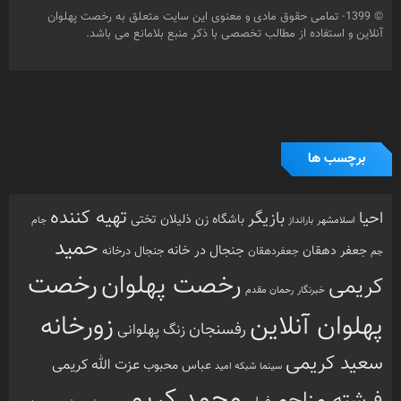
© 1399- تمامی حقوق مادی و معنوی این سایت متعلق به رخصت پهلوان
آنلاین و استفاده از مطالب تخصصی با ذکر منبع بلامانع می باشد.
برچسب ها
تهیه کننده
احیا
بازیگر
باشگاه زن ذلیلان
تختی
بارانداز
جام
اسلامشهر
حمید
جنجال در خانه
جعفر دهقان
جنجال درخانه
جم
جعفردهقان
رخصت
رخصت پهلوان
کریمی
خبرنگار
رحمان مقدم
پهلوان آنلاین
زورخانه
رفسنجان
زنگ پهلوانی
سعید کریمی
عزت الله کریمی
عباس محبوب
سینما
شبکه امید
محمد کریمی