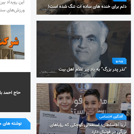
این رویداد بین
دلم برای خنده های ساده ات تنگ شده است!
ورزش‌های سنتی
ویدیو
“نذر پدر بزرگ” به یاد پیر غلام اهل بیت
حاج احمد باب
گفتگوی اختصاصی
نوشته های م
آریا آقاسلطان؛ استقلالیِ کوچکی که رؤیاهای
بزرگی در فوتبال دارد