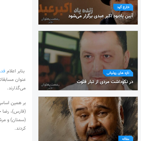
خارج گود
آیین یادبود اکبر عبدی برگزار می‌شود
بنابر اعلام
فدر
تازه های پهلوانی
عنوان مسابقات
در نکوداشت مردی از تبار فتوت
می‌گذارند.
بر همین اساس 
(فارس)، رضا ج
(سمنان) و مرش
کردند.
مقاله