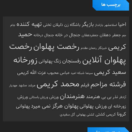
برچسب ها
تهیه کننده
احیا
بازیگر
باشگاه زن ذلیلان
تختی
بارانداز
جام
اسلامشهر
حمید
جنجال در خانه
جعفر دهقان
جنجال درخانه
جم
جعفردهقان
رخصت
رخصت پهلوان
کریمی
خبرنگار
رحمان مقدم
پهلوان آنلاین
زورخانه
رفسنجان
زنگ پهلوانی
سعید کریمی
عزت الله کریمی
عباس محبوب
سینما
شبکه امید
محمد کریمی
فرشته مزاحم
فیلم
مرشد
مشهد
مهدیار
هنرمندان
هنرمند
ورزش
نذر بی بی
ورزش
ورزش باستانی
آزادفر
پهلوان هرگز نمی میرد
ورزش پهلوانی
زورخانه ای
پهلوانی
کرونا
کشتی
کریمی
گل سفیدی
کشتی پهلوانی