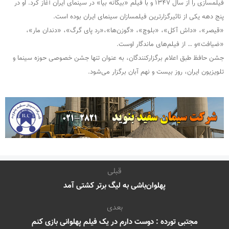
فیلمسازی را از سال ۱۳۴۷ و با فیلم «بیگانه بیا» در سینمای ایران آغاز کرد. او در
پنج دهه یکی از تاثیرگزارترین فیلمسازان سینمای ایران بوده است.
«قیصر»، «داش آکل»، «بلوچ»، «گوزن‌ها»،«رد پای گرگ»، «دندان مار»،
«ضیافت»و … از فیلم‌های ماندگار اوست.
جشن حافظ طبق اعلام برگزارکنندگان، به عنوان تنها جشن خصوصی حوزه سینما و
تلویزیون ایران، روز بیست و نهم آبان برگزار می‌شود.
قبلی
پهلوان‌باشی به لیگ برتر کشتی آمد
بعدی
مجتبی تورده : دوست دارم در یک فیلم پهلوانی بازی کنم