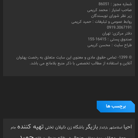
شماره مجوز : 86051
صاحب امتیاز : محمد کریمی
زیر نظر شورای نویسندگان
روابط عمومی و تبلیغات : حمید کریمی
0919.3067191
دفتر مرکزی: تهران
صندوق پستی : 16415-155
طراح سایت : محسن کریمی
© 1399- تمامی حقوق مادی و معنوی این سایت متعلق به رخصت پهلوان
آنلاین و استفاده از مطالب تخصصی با ذکر منبع بلامانع می باشد.
برچسب ها
تهیه کننده
احیا
بازیگر
باشگاه زن ذلیلان
تختی
بارانداز
جام
اسلامشهر
حمید
جنجال در خانه