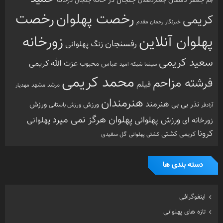
جعفر دهقان
جنجال درخانه
جم
جعفردهقان
رخصت
رخصت پهلوان
کریمی
خبرنگار
رحمان مقدم
پهلوان آنلاین
زورخانه
رفسنجان
زنگ پهلوانی
سعید کریمی
عزت الله کریمی
عباس محبوب
سینما
شبکه امید
محمد کریمی
فرشته مزاحم
فیلم
مرشد
مشهد
مهدیار
هنرمندان
هنرمند
ورزش
نذر بی بی
ورزش
ورزش باستانی
آزادفر
پهلوان هرگز نمی میرد
ورزش پهلوانی
زورخانه ای
پهلوانی
کرونا
کشتی
کریمی
گل سفیدی
کشتی پهلوانی
دسته بندی ها
اینفوگرافی
تازه های پهلوانی