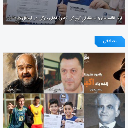
آریا آقاسلطان؛ استقلالیِ کوچکی که رؤیاهای بزرگی در فوتبال دارد
تصادفی