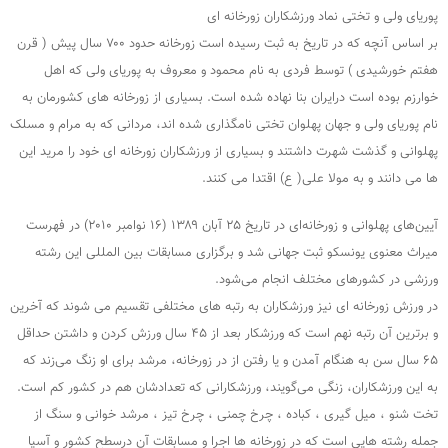
پوریای ولی و تختی نماد ورزشکاران زورخانه ای
بر اساس آنچه که در تاریخ به ثبت رسیده است زورخانه حدود ۷۰۰ سال پیش ( قرن
هفتم خورشیدی ) توسط فردی به نام محمود و معروف به پوریای ولی که اهل
خوارزم بوده است درایران بنا نهاده شده است. بسیاری از زورخانه های کشورمان به
نام پوریای ولی و جهان پهلوان تختی نامگذاری شده اند، مردانی که به مرام و مسلک
پهلوانی و گذشت شهرت داشتند و بسیاری از ورزشکاران زورخانه ای خود را مرید این
ها می دانند و به مولا علی( ع) اقتدا می کنند.
آیین‌های پهلوانی و زورخانه‌ای در تاریخ ۲۵ آبان ۱۳۸۹ (۱۶ نوامبر ۲۰۱۰) در فهرست
میراث معنوی یونسکو ثبت جهانی شد و برگزاری مسابقات بین المللی این رشته
ورزشی در کشورهای مختلف انجام می‌شود.
در ورزش زورخانه ای نیز ورزشکاران به رتبه های مختلفی تقسیم می شوند که آخرین
و برترین آن رتبه نهم است که ورزشکار بعد از ۴۵ سال ورزش کردن و داشتن حداقل
۶۵ سال سن به هنگام آمدن و یا رفتن از در زورخانه، مرشد برای او زنگ می‌زند که
به این ورزشکاران، زنگی می‌گویند، ورزشکارانی که تعدادشان هم در کشور کم است.
تخت شنو ، میل گیری ، کباده ، چرخ چمنی ، چرخ تیز ، مرشد خوانی و سنگ از
جمله رشته هایی است که در زورخانه ها اجرا و مسابقات آن درسطح کشور و آسیا