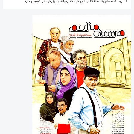
آریا آقاسلطان؛ استقلالیِ کوچکی که رؤیاهای بزرگی در فوتبال دارد