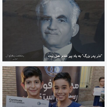
“نذر پدر بزرگ” به یاد پیر غلام اهل بیت