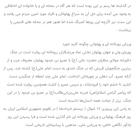
در گذشته ها رسم بر این بوده است که هر گاه در محله ای و یا خانواده ای اختلافی
به وجود می آمده برای حل آن به سراغ پهلوانان و افراد مورد امین مردم می رفتند و
این سنت نیز اگرچه این روزها کمرنگ شده اما هنوز هم در محله های قدیمی پا
برجاست .
ورزش زورخانه ای و پهلوانی چگونه کلید خورد
پوریای ولی و جهان پهلوان تختی نماد ورزشکاران زروخانه ای روایت است در جنگ
دلاورانه مولای متقیان حضرت علی (ع) با عمرو بن عبدود پهلوان معروف عرب و از
برترین جنگجویان قریش که در جنگ خندق به دست امام علی(ع) کشته شد، پس از
آنکه عمرو، آب دهان بر چهره‌اش انداخت، امام علی چند لحظه از جنگیدن دست
کشید تا خشم خود را فرونشاند، و سپس عمرو را کشت.همچنین روایت شده است
که پیامبر گرامی اسلام(ص) ضربه علی‌بن‌ابی‌طالب(ع) بر عمرو بن عبدود را در این
جنگ، برتر از عبادت همه انسان‌ها دانسته است.
به پاس این پیروزی ۱۷ شوال ( بیستم خردادماه ) در تقویم جمهوری اسلامی ایران به
روز فرهنگ پهلوانی و ورزش زورخانه ای نام گذاری شده است و فرا رسیدن این روز
یادآور نگاهی خاص به ورزشی ملی، مذهبی با پیشینه‌ای تاریخی است.