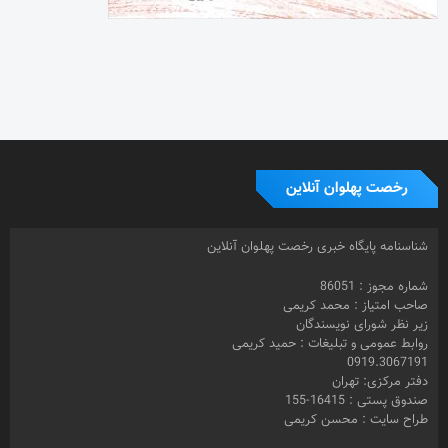
رخصت پهلوان آنلاین
شناسنامه پایگاه خبری رخصت پهلوان آنلاین
شماره مجوز : 86051
صاحب امتیاز : محمد کریمی
زیر نظر شورای نویسندگان
روابط عمومی و تبلیغات : حمید کریمی
0919.3067191
دفتر مرکزی: تهران
صندوق پستی : 16415-155
طراح سایت : محسن کریمی