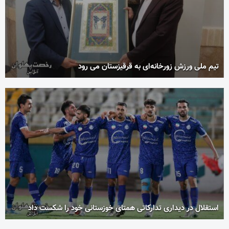
تیم ملی ورزش زورخانه‌ای به قرقیزستان می رود
استقلال در دیداری تدارکاتی همتای خوزستانی خود را شکست داد