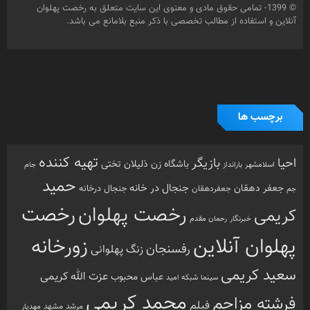
© 1399- تمامی حقوق مادی و معنوی این سایت متعلق به رخصت پهلوان
آنلاین و استفاده از مطالب تخصصی با ذکر منبع بلامانع می باشد.
برچسب ها
تهیه کننده
احیا
بازیگر
باشگاه زن ذلیلان
تختی
بارانداز
جام
اسلامشهر
حمید
جنجال در خانه
جعفر دهقان
جنجال درخانه
جم
جعفردهقان
رخصت
رخصت پهلوان
کریمی
خبرنگار
رحمان مقدم
پهلوان آنلاین
زورخانه
رفسنجان
زنگ پهلوانی
سعید کریمی
عزت الله کریمی
عباس محبوب
سینما
شبکه امید
محمد کریمی
فرشته مزاحم
فیلم
مرشد
مشهد
مهدیار