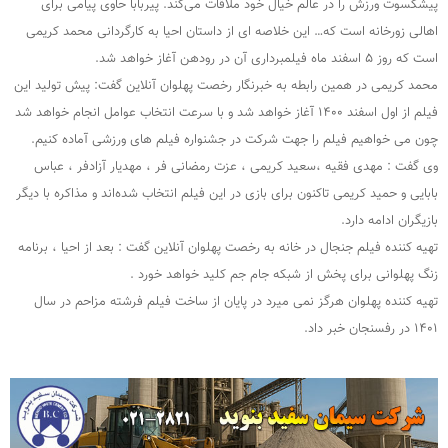
پیشکسوت ورزش را در عالم خیال خود ملاقات می‌کند. پیربابا حاوی پیامی برای
اهالی زورخانه است که… این خلاصه ای از داستان احیا به کارگردانی محمد کریمی
است که روز ۵ اسفند ماه فیلمبرداری آن در رودهن آغاز خواهد شد.
محمد کریمی در همین رابطه به خبرنگار رخصت پهلوان آنلاین گفت: پیش تولید این
فیلم از اول اسفند ۱۴۰۰ آغاز خواهد شد و با سرعت انتخاب عوامل انجام خواهد شد
چون می خواهیم فیلم را جهت شرکت در جشنواره فیلم های ورزشی آماده کنیم.
وی گفت : مهدی فقیه ،سعید کریمی ، عزت رمضانی فر ، مهدیار آزادفر ، عباس
بابایی و حمید کریمی تاکنون برای بازی در این فیلم انتخاب شده‌اند و مذاکره با دیگر
بازیگران ادامه دارد.
تهیه کننده فیلم جنجال در خانه به رخصت پهلوان آنلاین گفت : بعد از احیا ، برنامه
زنگ پهلوانی برای پخش از شبکه جام جم کلید خواهد خورد .
تهیه کننده پهلوان هرگز نمی میرد در پایان از ساخت فیلم فرشته مزاحم در سال
۱۴۰۱ در رفسنجان خبر داد.