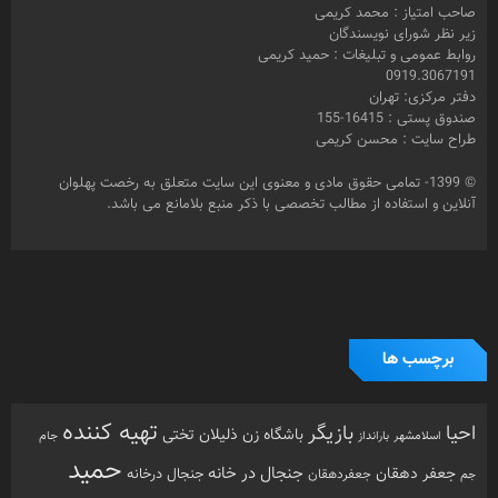
صاحب امتیاز : محمد کریمی
زیر نظر شورای نویسندگان
روابط عمومی و تبلیغات : حمید کریمی
0919.3067191
دفتر مرکزی: تهران
صندوق پستی : 16415-155
طراح سایت : محسن کریمی
© 1399- تمامی حقوق مادی و معنوی این سایت متعلق به رخصت پهلوان
آنلاین و استفاده از مطالب تخصصی با ذکر منبع بلامانع می باشد.
برچسب ها
تهیه کننده
احیا
بازیگر
باشگاه زن ذلیلان
تختی
بارانداز
جام
اسلامشهر
حمید
جنجال در خانه
جعفر دهقان
جنجال درخانه
جم
جعفردهقان