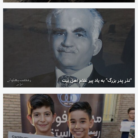
“نذر پدر بزرگ” به یاد پیر غلام اهل بیت