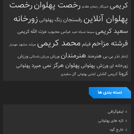
رخصت
رخصت پهلوان
کریمی
خبرنگار
رحمان مقدم
پهلوان آنلاین
زورخانه
رفسنجان
زنگ پهلوانی
سعید کریمی
عزت الله کریمی
عباس محبوب
سینما
شبکه امید
محمد کریمی
فرشته مزاحم
فیلم
مرشد
مشهد
مهدیار
هنرمندان
هنرمند
ورزش
نذر بی بی
ورزش
ورزش باستانی
آزادفر
پهلوان هرگز نمی میرد
ورزش پهلوانی
زورخانه ای
پهلوانی
کرونا
کشتی
کریمی
گل سفیدی
کشتی پهلوانی
دسته بندی ها
اینفوگرافی
تازه های پهلوانی
خارج گود