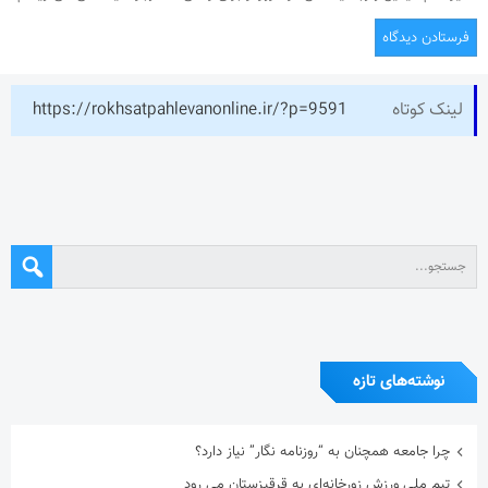
لینک کوتاه
https://rokhsatpahlevanonline.ir/?p=9591
نوشته‌های تازه
چرا جامعه همچنان به “روزنامه نگار” نیاز دارد؟
تیم ملی ورزش زورخانه‌ای به قرقیزستان می رود