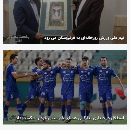
تیم ملی ورزش زورخانه‌ای به قرقیزستان می رود
استقلال در دیداری تدارکاتی همتای خوزستانی خود را شکست داد