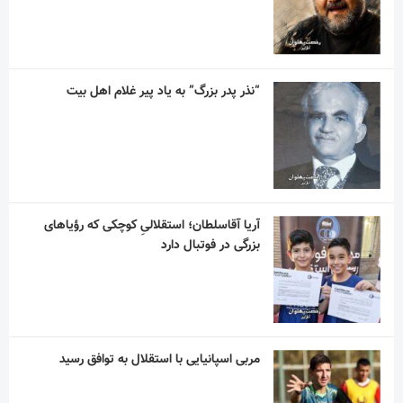
“نذر پدر بزرگ” به یاد پیر غلام اهل بیت
آریا آقاسلطان؛ استقلالیِ کوچکی که رؤیاهای
بزرگی در فوتبال دارد
مربی اسپانیایی با استقلال به توافق رسید