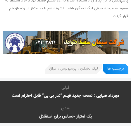
پرسپولیس با این پیروزی ۶ امتیازی شد و به رده ششم صعود کرد تا حالا امیدوار به
صعود به مرحله حذفی لیگ نخبگان باشد. الشرطه هم با دو امتیاز در رده یازدهم
قرار گرفت.
برچسب ها
لیگ نخبگان ، پرسپولیس ، عراق
قبلی
مهرداد ضیایی : نسخه جدید فیلم “نذر بی بی” قابل احترام است
بعدی
یک امتیاز حساس برای استقلال