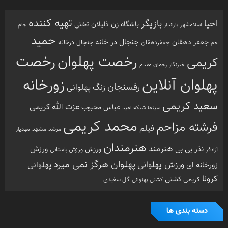
تهیه کننده
احیا
بازیگر
باشگاه زن ذلیلان
تختی
بارانداز
جام
اسلامشهر
حمید
جنجال در خانه
جعفر دهقان
جنجال درخانه
جم
جعفردهقان
رخصت
رخصت پهلوان
کریمی
خبرنگار
رحمان مقدم
پهلوان آنلاین
زورخانه
رفسنجان
زنگ پهلوانی
سعید کریمی
عزت الله کریمی
عباس محبوب
سینما
شبکه امید
محمد کریمی
فرشته مزاحم
فیلم
مرشد
مشهد
مهدیار
هنرمندان
هنرمند
ورزش
نذر بی بی
ورزش
ورزش باستانی
آزادفر
پهلوان هرگز نمی میرد
ورزش پهلوانی
زورخانه ای
پهلوانی
کرونا
کشتی
کریمی
گل سفیدی
کشتی پهلوانی
دسته بندی ها