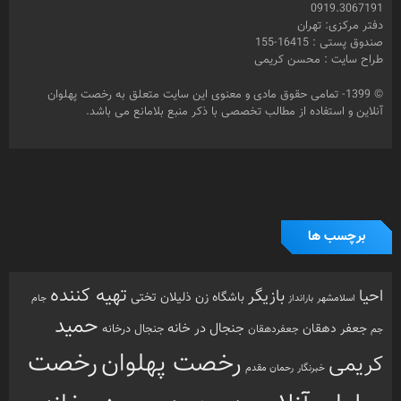
برچسب ها
تهیه کننده
احیا
بازیگر
باشگاه زن ذلیلان
تختی
بارانداز
جام
اسلامشهر
حمید
جنجال در خانه
جعفر دهقان
جنجال درخانه
جم
جعفردهقان
رخصت
رخصت پهلوان
کریمی
خبرنگار
رحمان مقدم
پهلوان آنلاین
زورخانه
رفسنجان
زنگ پهلوانی
سعید کریمی
عزت الله کریمی
عباس محبوب
سینما
شبکه امید
محمد کریمی
فرشته مزاحم
فیلم
مرشد
مشهد
مهدیار
هنرمندان
هنرمند
ورزش
نذر بی بی
ورزش