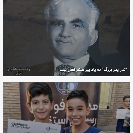
“نذر پدر بزرگ” به یاد پیر غلام اهل بیت