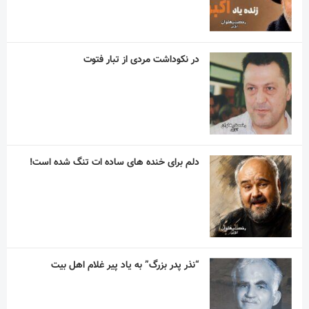
دلم برای خنده های ساده ات تنگ شده است!
“نذر پدر بزرگ” به یاد پیر غلام اهل بیت
آریا آقاسلطان؛ استقلالیِ کوچکی که رؤیاهای
بزرگی در فوتبال دارد