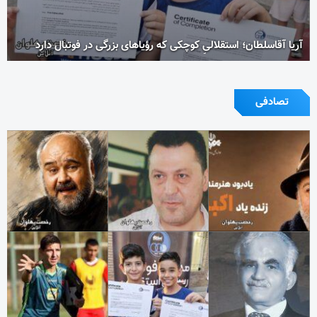
آریا آقاسلطان؛ استقلالیِ کوچکی که رؤیاهای بزرگی در فوتبال دارد
تصادفی