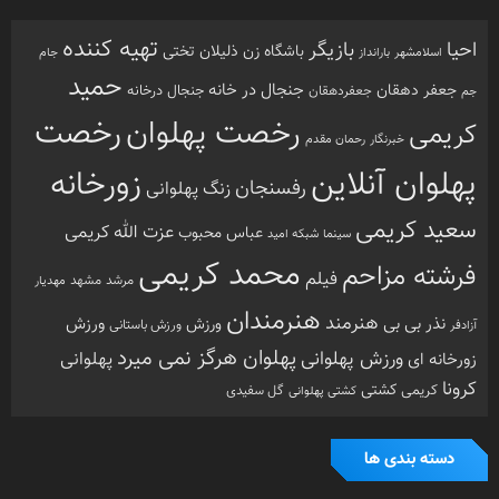
تهیه کننده
احیا
بازیگر
باشگاه زن ذلیلان
تختی
بارانداز
جام
اسلامشهر
حمید
جنجال در خانه
جعفر دهقان
جنجال درخانه
جم
جعفردهقان
رخصت
رخصت پهلوان
کریمی
خبرنگار
رحمان مقدم
پهلوان آنلاین
زورخانه
رفسنجان
زنگ پهلوانی
سعید کریمی
عزت الله کریمی
عباس محبوب
سینما
شبکه امید
محمد کریمی
فرشته مزاحم
فیلم
مرشد
مشهد
مهدیار
هنرمندان
هنرمند
ورزش
نذر بی بی
ورزش
ورزش باستانی
آزادفر
پهلوان هرگز نمی میرد
ورزش پهلوانی
زورخانه ای
پهلوانی
کرونا
کشتی
کریمی
گل سفیدی
کشتی پهلوانی
دسته بندی ها