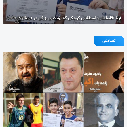
آریا آقاسلطان؛ استقلالیِ کوچکی که رؤیاهای بزرگی در فوتبال دارد
تصادفی