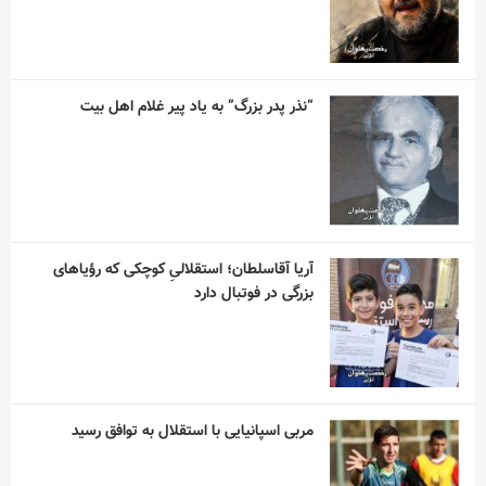
“نذر پدر بزرگ” به یاد پیر غلام اهل بیت
آریا آقاسلطان؛ استقلالیِ کوچکی که رؤیاهای
بزرگی در فوتبال دارد
مربی اسپانیایی با استقلال به توافق رسید