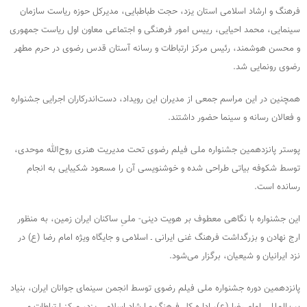
فرهنگ و ارشاد اسلامی استان یزد، حجت طباطبایی، مدیرکل حوزه ریاست سازمان
سینمایی، محمد احیایی، رییس امور فرهنگی و اجتماعی معاون اول ریاست جمهوری
و محسن هوشمند، رئیس مرکز ارتباطات و رسانه آستان قدس رضوی در حرم مطهر
رضوی رونمایی شد.
همچنین در این مراسم جمعی از مدیران این رویداد، دست‌اندرکاران اجرایی جشنواره
و فعالان رسانه و سینما حضور داشتند.
پوستر پانزدهمین جشنواره ملی فیلم رضوی تحت مدیریت هنری روح‌الله موحدی،
توسط شکوفه بیاتی طراحی شده و خوشنویسی آن را مسعود شکیبایی به انجام
رسانده است.
این جشنواره با نگاهی معطوف بر هویت دینی- ملیِ ساکنان ایران زمین، به منظور
ارج نهادن و بزرگداشت فرهنگ غنی ایرانی ـ اسلامی و جایگاه ویژه امام‌ رضا (ع) در
نزد ایرانیان و شیعیان، برگزار می‌شود.
پانزدهمین دوره جشنواره ملی فیلم رضوی توسط انجمن سینمای جوانان ایران، بنیاد
بین‌المللی امام رضا (ع)، اداره کل فرهنگ و ارشاد اسلامی یزد، مرکز ارتباطات و