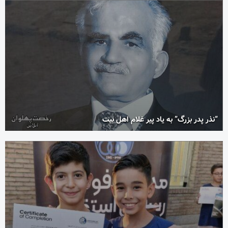
“نذر پدر بزرگ” به یاد پیر غلام اهل بیت