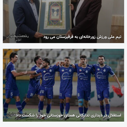
تیم ملی ورزش زورخانه‌ای به قرقیزستان می رود
استقلال در دیداری تدارکاتی همتای خوزستانی خود را شکست داد