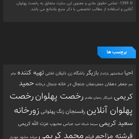
© 1399- تمامی حقوق مادی و معنوی این سایت متعلق به رخصت پهلوان
آنلاین و استفاده از مطالب تخصصی با ذکر منبع بلامانع می باشد.
برچسب ها
تهیه کننده
احیا
بازیگر
باشگاه زن ذلیلان
تختی
بارانداز
جام
اسلامشهر
حمید
جنجال در خانه
جعفر دهقان
جنجال درخانه
جم
جعفردهقان
رخصت
رخصت پهلوان
کریمی
خبرنگار
رحمان مقدم
پهلوان آنلاین
زورخانه
رفسنجان
زنگ پهلوانی
سعید کریمی
عزت الله کریمی
عباس محبوب
سینما
شبکه امید
محمد کریمی
فرشته مزاحم
فیلم
مرشد
مشهد
مهدیار