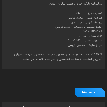
شناسنامه پایگاه خبری رخصت پهلوان آنلاین
شماره مجوز : 86051
صاحب امتیاز : محمد کریمی
زیر نظر شورای نویسندگان
روابط عمومی و تبلیغات : حمید کریمی
0919.3067191
دفتر مرکزی: تهران
صندوق پستی : 16415-155
طراح سایت : محسن کریمی
© 1399- تمامی حقوق مادی و معنوی این سایت متعلق به رخصت پهلوان
آنلاین و استفاده از مطالب تخصصی با ذکر منبع بلامانع می باشد.
برچسب ها