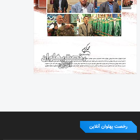
رخصت پهلوان آنلاین