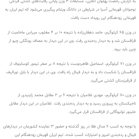
به گزارش رخصت پهلوان آنلاین، مسابقات ۳ وزن پایانی رقابت‌های کشتی فرنگی
نوجوانان قهرمانی آسیا در شرایطی در دانانگ ویتنام پیگیری می‌شود که تیم ایران به
قهرمانی زودهنگام این رویداد دست یافت.
در وزن ۶۵ کیلوگرم، حامد دهقان‌زاده با نتیجه ۱۰ بر ۴ مغلوب میراس ماخامبت از
قزاقستان شد و به دیدار رده‌بندی رفت. وی در این دیدار به مصاف یونگکی چیو از
چین باید برود.
در وزن ۷۱ کیلوگرم، اسماعیل ظاهردوست با نتیجه ۸ بر صفر تیمور کوساینوف از
قزاقستان را شکست داد و به دیدار فینال راه یافت. وی در این دیدار با بایل نورالیف
از قرقیزستان کشتی می‌گیرد.
در وزن ۸۰ کیلوگرم، مهدی غلامیان با نتیجه ۶ بر ۲ مقابل محمد زاینیدی از
تاجیکستان به پیروزی رسید و به دیدار رده‌بندی رفت. غلامیان در این دیدار مقابل
علینور تولیوگالی از قزاقستان قرار می‌گیرد.
با توجه به کسب ۶ مدال طلا در روز گذشته و حضور ۳ نماینده کشورمان در دیدارهای
فینال و رده‌بندی امروز و امتیازات کسب شده، تیم ایران قهرمان زودهنگام این