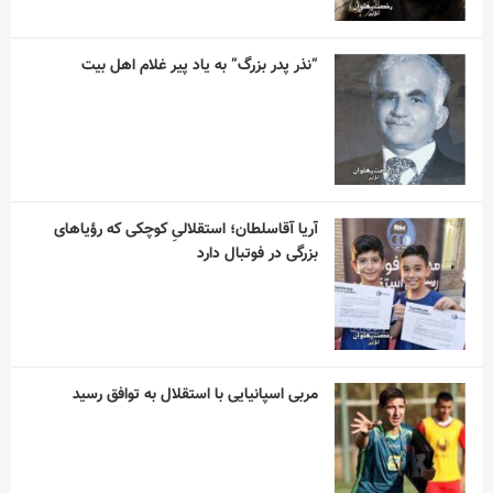
“نذر پدر بزرگ” به یاد پیر غلام اهل بیت
آریا آقاسلطان؛ استقلالیِ کوچکی که رؤیاهای
بزرگی در فوتبال دارد
مربی اسپانیایی با استقلال به توافق رسید