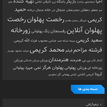
تهیه کننده
احیا
بازیگر
باشگاه زن ذلیلان
تختی
بارانداز
جام
اسلامشهر
حمید
جنجال در خانه
جعفر دهقان
جنجال درخانه
جم
جعفردهقان
رخصت
رخصت پهلوان
کریمی
خبرنگار
رحمان مقدم
پهلوان آنلاین
زورخانه
رفسنجان
زنگ پهلوانی
سعید کریمی
عزت الله کریمی
عباس محبوب
سینما
شبکه امید
محمد کریمی
فرشته مزاحم
فیلم
مرشد
مشهد
مهدیار
هنرمندان
هنرمند
ورزش
نذر بی بی
ورزش
ورزش باستانی
آزادفر
پهلوان هرگز نمی میرد
ورزش پهلوانی
زورخانه ای
پهلوانی
کرونا
کشتی
کریمی
گل سفیدی
کشتی پهلوانی
دسته بندی ها
اینفوگرافی