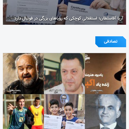
آریا آقاسلطان؛ استقلالیِ کوچکی که رؤیاهای بزرگی در فوتبال دارد
تصادفی