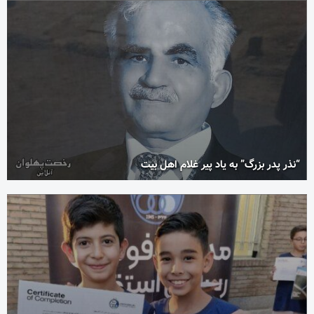
“نذر پدر بزرگ” به یاد پیر غلام اهل بیت