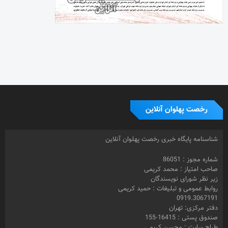
رخصت پهلوان آنلاین
شناسنامه پایگاه خبری رخصت پهلوان آنلاین
شماره مجوز : 86051
صاحب امتیاز : محمد کریمی
زیر نظر شورای نویسندگان
روابط عمومی و تبلیغات : حمید کریمی
0919.3067191
دفتر مرکزی: تهران
صندوق پستی : 16415-155
طراح سایت : محسن کریمی