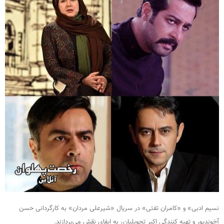
نسیم ادبی» و «کامران تفتی» در سریال «شیرعلی مردان» به کارگردانی حسن
آخوندپور و تهیه کنندگی اکبر تحویلیان، به ایفای نقش می‌پردازند.