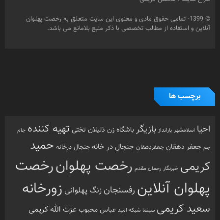
© 1399- تمامی حقوق مادی و معنوی این سایت متعلق به رخصت پهلوان
آنلاین و استفاده از مطالب تخصصی با ذکر منبع بلامانع می باشد.
برچسب ها
تهیه کننده
احیا
بازیگر
باشگاه زن ذلیلان
تختی
بارانداز
جام
اسلامشهر
حمید
جنجال در خانه
جعفر دهقان
جنجال درخانه
جم
جعفردهقان
رخصت
رخصت پهلوان
کریمی
خبرنگار
رحمان مقدم
پهلوان آنلاین
زورخانه
رفسنجان
زنگ پهلوانی
سعید کریمی
عزت الله کریمی
عباس محبوب
سینما
شبکه امید