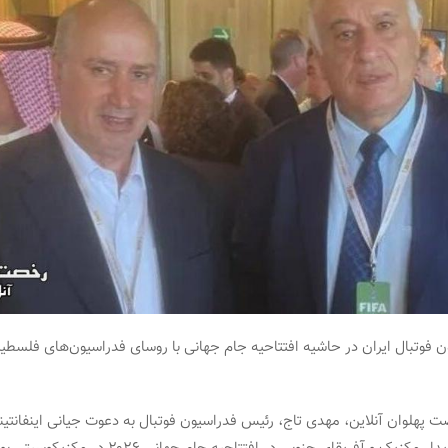
 فوتبال ایران در حاشیه افتتاحیه جام جهانی با روسای فدراسیون‌های فلسطین
 پهلوان آنلاین، مهدی تاج، رئیس فدراسیون فوتبال به دعوت جیانی اینفانتین