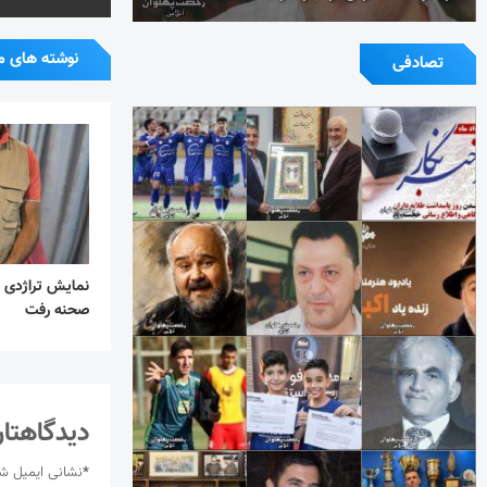
نوشته های م
تصادفی
نمایش تراژدی 
صحنه رفت
دیدگاهتان
*
نشانی ایمیل ش