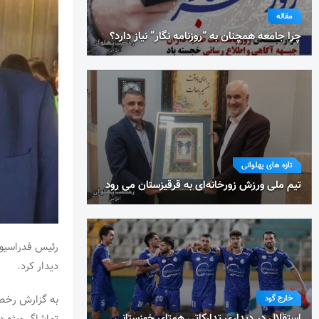
مقاله
چرا جامعه همچنان به “روزنامه نگار” نیاز دارد؟
تازه های پهلوانی
تیم ملی ورزش زورخانه‌ای به قرقیزستان می رود
رئیس فدراسیون
دیدار کرد.
به گزارش رخصت
خارج گود
استقلال در دیداری تدارکاتی همتای خوزستانی