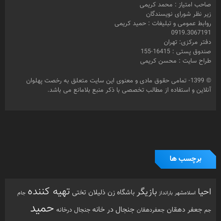
© 1399- تمامی حقوق مادی و معنوی این سایت متعلق به رخصت پهلوان
آنلاین و استفاده از مطالب تخصصی با ذکر منبع بلامانع می باشد.
برچسب ها
تهیه کننده
احیا
بازیگر
باشگاه زن ذلیلان
تختی
بارانداز
جام
اسلامشهر
حمید
جنجال در خانه
جعفر دهقان
جنجال درخانه
جم
جعفردهقان
رخصت
رخصت پهلوان
کریمی
خبرنگار
رحمان مقدم
پهلوان آنلاین
زورخانه
رفسنجان
زنگ پهلوانی
سعید کریمی
عزت الله کریمی
عباس محبوب
سینما
شبکه امید