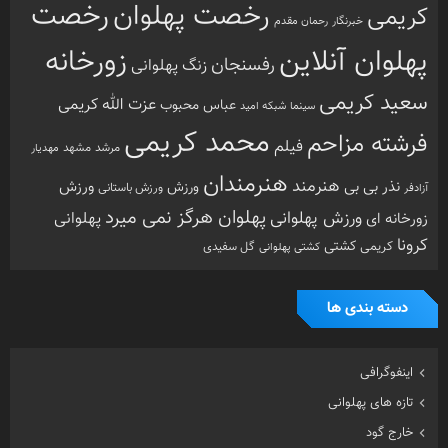
محمد کریمی
فرشته مزاحم
فیلم
مرشد
مشهد
مهدیار
هنرمندان
هنرمند
ورزش
نذر بی بی
ورزش
ورزش باستانی
آزادفر
پهلوان هرگز نمی میرد
ورزش پهلوانی
زورخانه ای
پهلوانی
کرونا
کشتی
کریمی
گل سفیدی
کشتی پهلوانی
دسته بندی ها
اینفوگرافی
تازه های پهلوانی
خارج گود
داستان های پهلوانی
دسته‌بندی نشده
گزارش تصویری
گفتگوی اختصاصی