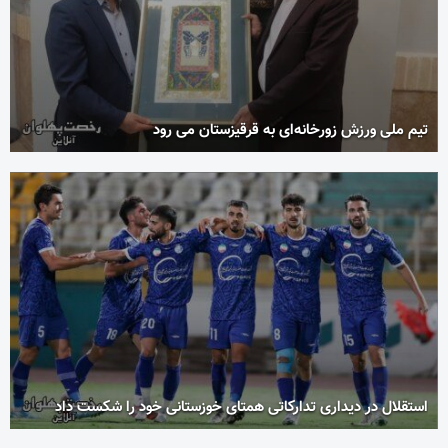
تیم ملی ورزش زورخانه‌ای به قرقیزستان می رود
استقلال در دیداری تدارکاتی همتای خوزستانی خود را شکست داد