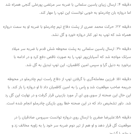
دقیقه ۴: ارسال زیبای یاسین سلمانی با ضربه سر مرتضی پورعلی گنجی همراه شد
اما دروازه بان چادرملو به خوبی توانست این توپ را مهار کند.
دقیقه ۲۲: حرکت محمد عمری از پشت دفاع تیم چادرملو با ضربه او به سمت دروازه
همراه شد که توپ به تور کنار دروازه خورد و گل نشد.
دقیقه ۳۰: ارسال یاسین سلمانی به پشت محوطه شش قدم با ضربه سر میلاد
سرلک مواجه شد که آسیابان‌پور توپ را به صورت ناقص دفع کرد و در ادامه با
برخورد به دنیل گرا و سپس امین کاظمیان، این توپ تبدیل به گل شد.
دقیقه ۵۱: فرزین معامله‌گری با گرفتن توپ از دفاع راست تیم چادرملو در محوطه
جریمه صاحب موقعیت شد و پاس را به امین کاظمیان داد تا او دروازه را باز کند. با
این حال این صحنه از سوی وی ای آر مورد بازبینی قرار گرفت و در نهایت این گل رد
شد. داور تشخیص داد که در این صحنه خطا روی بازیکن چادرملو انجام شده است.
دقیقه ۵۸:علیرضا صفری با ارسال روی دروازه توانست سیروس صادقیان را در
موقعیت گل قرار دهد و او هم از تیر دوم ضربه سر خود را به زاویه مخالف زد و
دروازه را گشود.