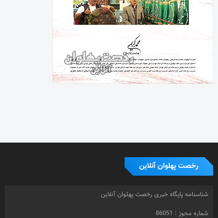
رخصت پهلوان آنلاین
شناسنامه پایگاه خبری رخصت پهلوان آنلاین
شماره مجوز : 86051
صاحب امتیاز : محمد کریمی
زیر نظر شورای نویسندگان
روابط عمومی و تبلیغات : حمید کریمی
0919.3067191
دفتر مرکزی: تهران
صندوق پستی : 16415-155
طراح سایت : محسن کریمی