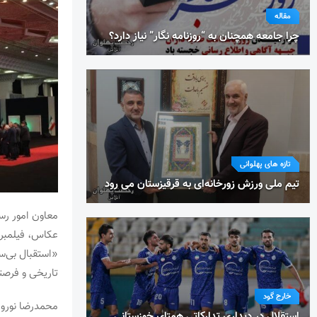
مقاله
چرا جامعه همچنان به “روزنامه نگار” نیاز دارد؟
تازه های پهلوانی
تیم ملی ورزش زورخانه‌ای به قرقیزستان می رود
عکاس، فیلمبرد
«استقبال بی‌س
تاریخی و فرصت
خارج گود
استقلال در دیداری تدارکاتی همتای خوزستانی