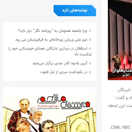
نوشته‌های تازه
چرا جامعه همچنان به “روزنامه نگار” نیاز دارد؟
تیم ملی ورزش زورخانه‌ای به قرقیزستان می رود
استقلال در دیداری تدارکاتی همتای خوزستانی خود را
شکست داد
آیین یادبود اکبر عبدی برگزار می‌شود
در نکوداشت مردی از تبار فتوت
معاون امور رسانه‌ای و تبلیغات وزیر فرهنگ و ارشاد اسلامی از صدور روادید برای بیش از ۵۰۰ خبرنگار،
د و گفت:
ظمت این لحظه
محمدرضا نوروزپور افزود: «در میان این افراد، نمایندگان رسانه‌های مطرح بین‌المللی از جمله CNN، NBC،