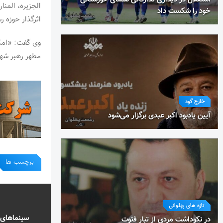
الجزیره، المنا
خود را شکست داد
اثرگذار حوزه ر
وی گفت: «امکا
مطهر رهبر شهی
خارج گود
آیین یادبود اکبر عبدی برگزار می‌شود
برچسب ها
تازه های پهلوانی
سینماهای 
در نکوداشت مردی از تبار فتوت