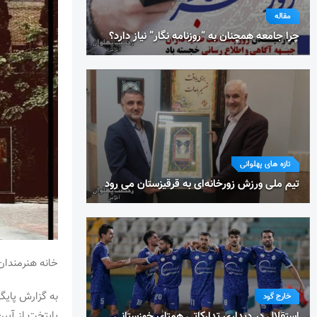
مقاله
چرا جامعه همچنان به “روزنامه نگار” نیاز دارد؟
تازه های پهلوانی
تیم ملی ورزش زورخانه‌ای به قرقیزستان می رود
خانه هنرمندان ایران از ۱۳ لغایت جمعه ۱۹ ت
به گزارش پایگا
خارج گود
پایتخت از آیین
استقلال در دیداری تدارکاتی همتای خوزستانی