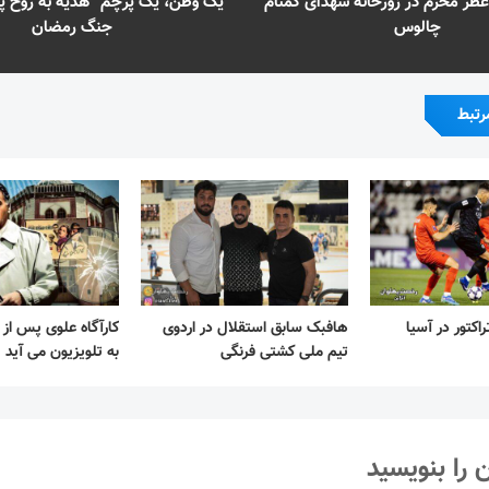
عطر محرم در زورخانه شهدای گمنام
“یک وطن، یک پرچم” هدیه به روح پ
چالوس
جنگ رمضان
رتبط
کتور در آسیا
هافبک سابق استقلال در اردوی
تیم ملی کشتی فرنگی
به تلویزیون می آید
 را بنویسید