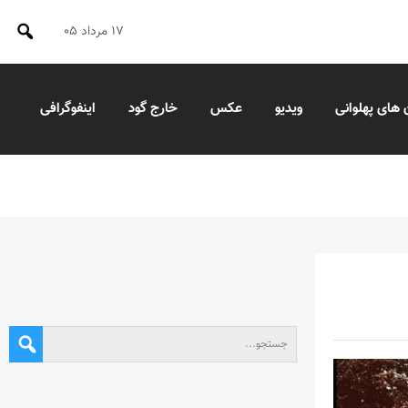
۱۷ مرداد ۰۵
 های پهلوانی
ویدیو
عکس
خارج گود
اینفوگرافی