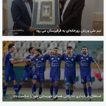
تیم ملی ورزش زورخانه‌ای به قرقیزستان می رود
استقلال در دیداری تدارکاتی همتای خوزستانی خود را شکست داد