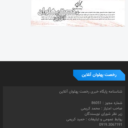
رخصت پهلوان آنلاین
شناسنامه پایگاه خبری رخصت پهلوان آنلاین
شماره مجوز : 86051
صاحب امتیاز : محمد کریمی
زیر نظر شورای نویسندگان
روابط عمومی و تبلیغات : حمید کریمی
0919.3067191
دفتر مرکزی: تهران
صندوق پستی : 16415-155
طراح سایت : محسن کریمی
© 1399- تمامی حقوق مادی و معنوی این سایت متعلق به رخصت پهلوان
آنلاین و استفاده از مطالب تخصصی با ذکر منبع بلامانع می باشد.