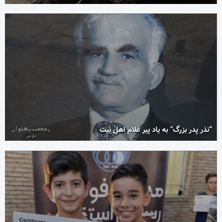
“نذر پدر بزرگ” به یاد پیر غلام اهل بیت