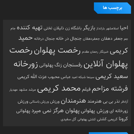
برچسب ها
تهیه کننده
احیا
بازیگر
باشگاه زن ذلیلان
تختی
بارانداز
جام
اسلامشهر
حمید
جنجال در خانه
جعفر دهقان
جنجال درخانه
جم
جعفردهقان
رخصت
رخصت پهلوان
کریمی
خبرنگار
رحمان مقدم
پهلوان آنلاین
زورخانه
رفسنجان
زنگ پهلوانی
سعید کریمی
عزت الله کریمی
عباس محبوب
سینما
شبکه امید
محمد کریمی
فرشته مزاحم
فیلم
مرشد
مشهد
مهدیار
هنرمندان
هنرمند
ورزش
نذر بی بی
ورزش
ورزش باستانی
آزادفر
پهلوان هرگز نمی میرد
ورزش پهلوانی
زورخانه ای
پهلوانی
کرونا
کشتی
کریمی
گل سفیدی
کشتی پهلوانی