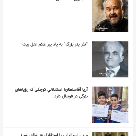
“نذر پدر بزرگ” به یاد پیر غلام اهل بیت
آریا آقاسلطان؛ استقلالیِ کوچکی که رؤیاهای
بزرگی در فوتبال دارد
مربی اسپانیایی با استقلال به توافق رسید