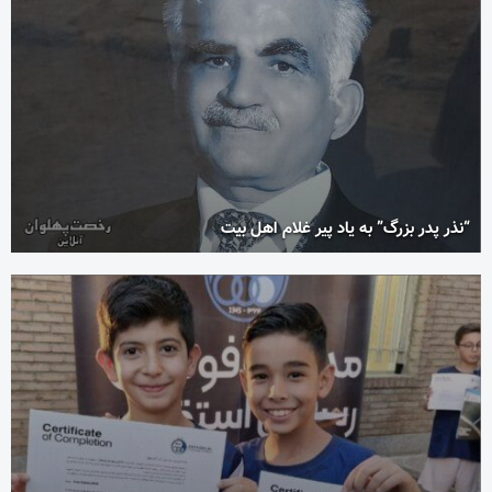
“نذر پدر بزرگ” به یاد پیر غلام اهل بیت