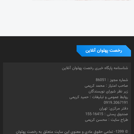
رخصت پهلوان آنلاین
شناسنامه پایگاه خبری رخصت پهلوان آنلاین
شماره مجوز : 86051
صاحب امتیاز : محمد کریمی
زیر نظر شورای نویسندگان
روابط عمومی و تبلیغات : حمید کریمی
0919.3067191
دفتر مرکزی: تهران
صندوق پستی : 16415-155
طراح سایت : محسن کریمی
© 1399- تمامی حقوق مادی و معنوی این سایت متعلق به رخصت پهلوان