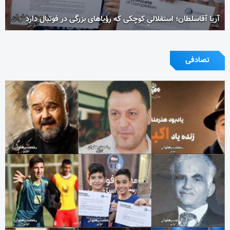
آریا آقاسلطان؛ استقلالیِ کوچکی که رؤیاهای بزرگی در فوتبال دارد
تصادفی