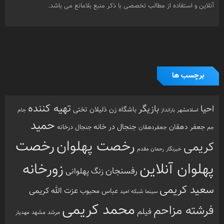
آنلاین و استفاده از مطالب تخصصی با ذکر منبع بلامانع می باشد.
برچسب ها
تهیه کننده
احیا
بازیگر
باشگاه زن ذلیلان
تختی
بارانداز
جام
اسلامشهر
حمید
جنجال در خانه
جعفر دهقان
جنجال درخانه
جم
جعفردهقان
رخصت
رخصت پهلوان
کریمی
خبرنگار
رحمان مقدم
پهلوان آنلاین
زورخانه
رفسنجان
زنگ پهلوانی
سعید کریمی
عزت الله کریمی
عباس محبوب
سینما
شبکه امید
محمد کریمی
فرشته مزاحم
فیلم
مرشد
مشهد
مهدیار