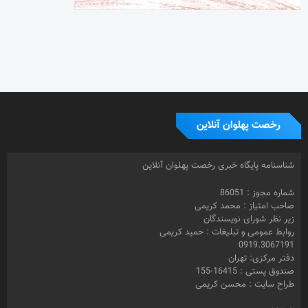
رخصت پهلوان آنلاین
شناسنامه پایگاه خبری رخصت پهلوان آنلاین
شماره مجوز : 86051
صاحب امتیاز : محمد کریمی
زیر نظر شورای نویسندگان
روابط عمومی و تبلیغات : حمید کریمی
0919.3067191
دفتر مرکزی: تهران
صندوق پستی : 16415-155
طراح سایت : محسن کریمی