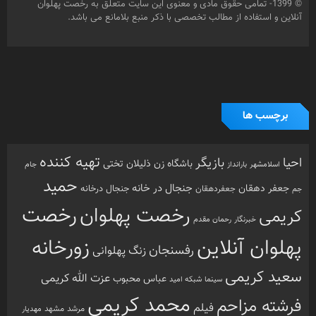
© 1399- تمامی حقوق مادی و معنوی این سایت متعلق به رخصت پهلوان
آنلاین و استفاده از مطالب تخصصی با ذکر منبع بلامانع می باشد.
برچسب ها
تهیه کننده
احیا
بازیگر
باشگاه زن ذلیلان
تختی
بارانداز
جام
اسلامشهر
حمید
جنجال در خانه
جعفر دهقان
جنجال درخانه
جم
جعفردهقان
رخصت
رخصت پهلوان
کریمی
خبرنگار
رحمان مقدم
پهلوان آنلاین
زورخانه
رفسنجان
زنگ پهلوانی
سعید کریمی
عزت الله کریمی
عباس محبوب
سینما
شبکه امید
محمد کریمی
فرشته مزاحم
فیلم
مرشد
مشهد
مهدیار