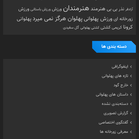
هنرمندان
هنرمند
ورزش
نذر بی بی
ورزش
ورزش باستانی
آزادفر
پهلوان هرگز نمی میرد
ورزش پهلوانی
زورخانه ای
پهلوانی
کرونا
کشتی
کریمی
گل سفیدی
کشتی پهلوانی
دسته بندی ها
اینفوگرافی
تازه های پهلوانی
خارج گود
داستان های پهلوانی
دسته‌بندی نشده
گزارش تصویری
گفتگوی اختصاصی
معرفی زورخانه ها