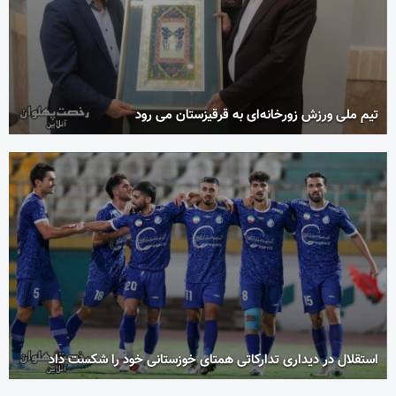
تیم ملی ورزش زورخانه‌ای به قرقیزستان می رود
استقلال در دیداری تدارکاتی همتای خوزستانی خود را شکست داد