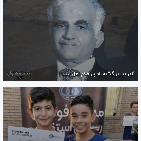
“نذر پدر بزرگ” به یاد پیر غلام اهل بیت