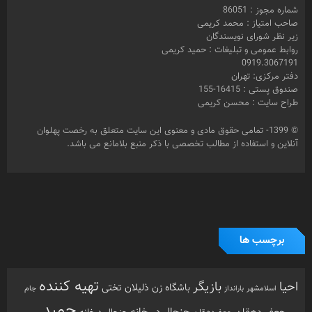
شماره مجوز : 86051
صاحب امتیاز : محمد کریمی
زیر نظر شورای نویسندگان
روابط عمومی و تبلیغات : حمید کریمی
0919.3067191
دفتر مرکزی: تهران
صندوق پستی : 16415-155
طراح سایت : محسن کریمی
© 1399- تمامی حقوق مادی و معنوی این سایت متعلق به رخصت پهلوان
آنلاین و استفاده از مطالب تخصصی با ذکر منبع بلامانع می باشد.
برچسب ها
تهیه کننده
احیا
بازیگر
باشگاه زن ذلیلان
تختی
بارانداز
جام
اسلامشهر
حمید