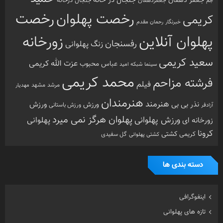
جنجال در خانه
جعفر دهقان
جنجال درخانه
جم
جعفردهقان
رخصت
رخصت پهلوان
کریمی
خبرنگار
رحمان مقدم
پهلوان آنلاین
زورخانه
رفسنجان
زنگ پهلوانی
سعید کریمی
عزت الله کریمی
عباس محبوب
سینما
شبکه امید
محمد کریمی
فرشته مزاحم
فیلم
مرشد
مشهد
مهدیار
هنرمندان
هنرمند
ورزش
نذر بی بی
ورزش
ورزش باستانی
آزادفر
پهلوان هرگز نمی میرد
ورزش پهلوانی
زورخانه ای
پهلوانی
کرونا
کشتی
کریمی
گل سفیدی
کشتی پهلوانی
دسته بندی ها
اینفوگرافی
تازه های پهلوانی