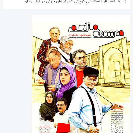
آریا آقاسلطان؛ استقلالیِ کوچکی که رؤیاهای بزرگی در فوتبال دارد