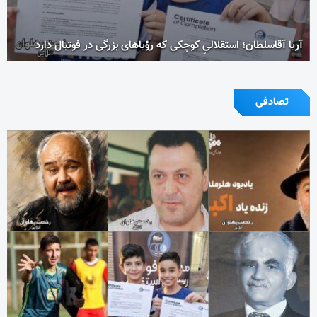
آریا آقاسلطان؛ استقلالیِ کوچکی که رؤیاهای بزرگی در فوتبال دارد
تصادفی