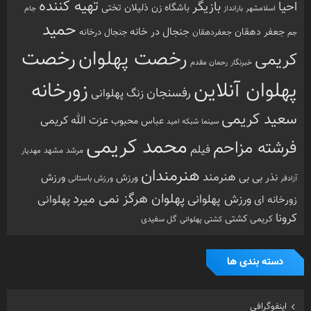
پهلوان آنلاین
زورخانه
رفسنجان
زنگ پهلوانی
سعید کریمی
عزت الله کریمی
عباس محبوب
سینما
شبکه امید
محمد کریمی
فرشته مزاحم
فیلم
مرشد
مشهد
مهدیار
هنرمندان
هنرمند
ورزش
نذر بی بی
ورزش
ورزش باستانی
آزادفر
پهلوان هرگز نمی میرد
ورزش پهلوانی
زورخانه ای
پهلوانی
کرونا
کشتی
کریمی
گل سفیدی
کشتی پهلوانی
دسته بندی ها
اینفوگرافی
تازه های پهلوانی
خارج گود
داستان های پهلوانی
دسته‌بندی نشده