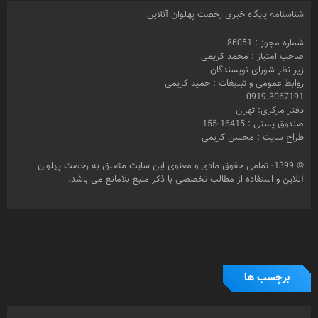
0919.3067191
دفتر مرکزی: تهران
صندوق پستی : 16415-155
طراح سایت : محسن کریمی
© 1399- تمامی حقوق مادی و معنوی این سایت متعلق به رخصت پهلوان
آنلاین و استفاده از مطالب تخصصی با ذکر منبع بلامانع می باشد.
برچسب ها
تهیه کننده
احیا
بازیگر
باشگاه زن ذلیلان
تختی
بارانداز
جام
اسلامشهر
حمید
جنجال در خانه
جعفر دهقان
جنجال درخانه
جم
جعفردهقان
رخصت
رخصت پهلوان
کریمی
خبرنگار
رحمان مقدم