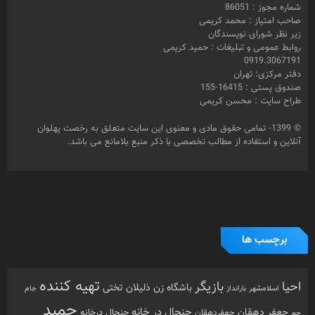
شماره مجوز : 86051
صاحب امتیاز : محمد کریمی
زیر نظر شورای نویسندگان
روابط عمومی و تبلیغات : حمید کریمی
0919.3067191
دفتر مرکزی: تهران
صندوق پستی : 16415-155
طراح سایت : محسن کریمی
© 1399- تمامی حقوق مادی و معنوی این سایت متعلق به رخصت پهلوان
آنلاین و استفاده از مطالب تخصصی با ذکر منبع بلامانع می باشد.
برچسب ها
تهیه کننده
احیا
بازیگر
باشگاه زن ذلیلان
تختی
بارانداز
جام
اسلامشهر
حمید
جنجال در خانه
جعفر دهقان
جنجال درخانه
جم
جعفردهقان