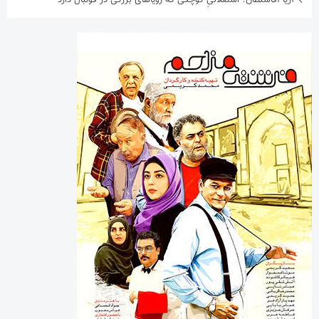
آریا آقاسلطان؛ استقلالیِ کوچکی که رؤیاهای بزرگی در فوتبال دارد