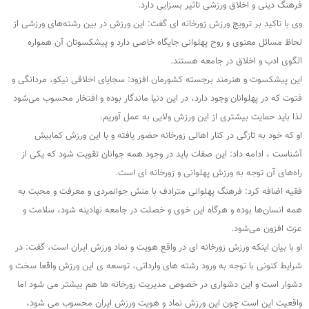
فرهنگ دینی و اخلاق ورزشی تاثیر بسزایی دارد.
وی با تاکید بر ترویج ورزش زورخانه ای گفت: این ورزش در بین رشته‌های ورزشی از
لحاظ مسائل معنوی و روح پهلوانی جایگاه خاصی دارد و پیشکسوتان آن همواره
الگوی ادب و اخلاق در جامعه هستند.
این پیشکسوت و هنرمند برجسته کشورمان افزود: سجایای اخلاقی نیکو، مردانگی و
فتوت که در پهلوانان وجود دارد، در این دنیا ماندگار بوده و افتخار محسوب می‌شود
لذا باید حمایت بیشتری از این ورزش ولایی به عمل آوریم.
او که خود به تازگی در کنار اهالی زورخانه حضور یافته و با این ورزش کمابیش
آشناست ، ادامه داد: این صفات باید در وجود همه جوانان تقویت شود که یکی از
راه‌های آن توجه به ورزش پهلوانی و زورخانه ای است.
فقیه اضافه کرد: فرهنگ پهلوانی مترادف با منش جوانمردی و معرفت و محبت به
همه انسان‌ها بوده و هرگاه این خوی و خصلت در جامعه نهادینه شود، سلامت و
عزت افزون می‌شود.
او با بیان اینکه ورزش زورخانه ای در واقع هویت و نماد ورزش ایران است، گفت: در
شرایط کنونی با توجه به ورود رشته های وارداتی، توسعه ی این ورزش واقعا سخت و
دشوار است و این دشواری در خصوص مدیریت زورخانه ها هم بیشتر می شود اما
واقعیت این است چون این ورزش نماد و هویت ورزش ایران محسوب می شود،