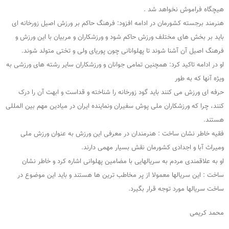
هیچگاه فراموش نخواهد شد .
هنرمند برجسته کشورمان در ادامه افزود: فرهنگ حاکم بر ورزش اصیل زورخانه ای
باید بر بخش های مختلف ورزش حاکم شود و ورزشکاران و مربیان با این ورزش و
فرهنگ اصیل آن آشنا شوند تا پهلوانانی چون پوریای ولی و تختی متولد شوند.
او در ادامه تاکید کرد: همچنین تمامی جوانان و ورزشکاران سایر رشته های ورزشی به
ویژه آنها که به طور
حرفه ای ورزش می کنند باید گود زورخانه را شناخته و قداست و ابهت آن را درک
کنند، چرا که ورزشکاران ملی پوش سفیران ونماینده ایران در میادین مهم بین المللی
هستند.
فقیه خاطر نشان ساخت : هنرمندان در معرفی این ورزش به عنوان ورزش ملی
ومیراث آبا و اجدادی کشورمان نقش بسیار مهمی دارند.
او به علاقمندی مردم به سریالهایی با مضامین پهلوانی اشاره کرد و خاطر نشان
ساخت : این سریالها معمولا از پر مخاطب ترین ها هستند و باید این موضوع در
ساخت سریالها مورد توجه قرار بگیرد.
محمد کریمی