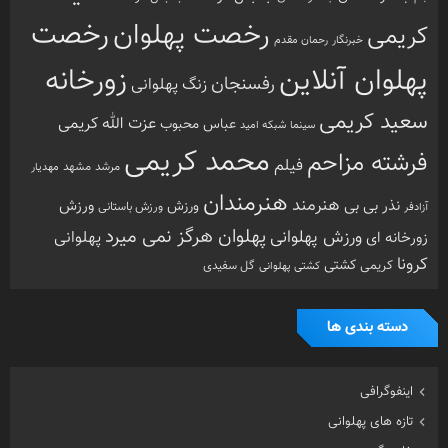
رخصت
رخصت پهلوان
کریمی
خبرنگار
رحمان مقدم
پهلوان آنلاین
زورخانه
رفسنجان
زنگ پهلوانی
سعید کریمی
عزت الله کریمی
عباس محبوب
سینما
شبکه امید
محمد کریمی
فرشته مزاحم
فیلم
مرشد
مشهد
مهدیار
هنرمندان
هنرمند
ورزش
نذر بی بی
ورزش
ورزش باستانی
آزادفر
پهلوان هرگز نمی میرد
ورزش پهلوانی
زورخانه ای
پهلوانی
کرونا
کشتی
کریمی
گل سفیدی
کشتی پهلوانی
دسته بندی ها
اینفوگرافی
تازه های پهلوانی