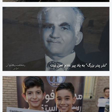
“نذر پدر بزرگ” به یاد پیر غلام اهل بیت