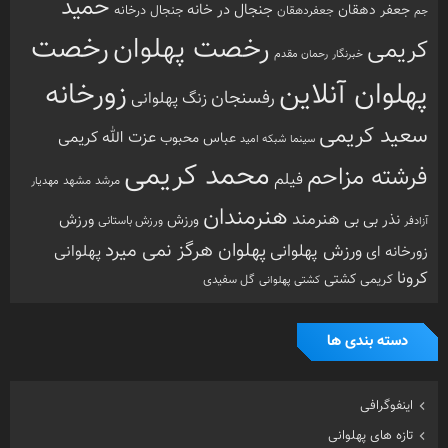
حمید
جنجال در خانه
جعفر دهقان
جنجال درخانه
جم
جعفردهقان
رخصت
رخصت پهلوان
کریمی
خبرنگار
رحمان مقدم
پهلوان آنلاین
زورخانه
رفسنجان
زنگ پهلوانی
سعید کریمی
عزت الله کریمی
عباس محبوب
سینما
شبکه امید
محمد کریمی
فرشته مزاحم
فیلم
مرشد
مشهد
مهدیار
هنرمندان
هنرمند
ورزش
نذر بی بی
ورزش
ورزش باستانی
آزادفر
پهلوان هرگز نمی میرد
ورزش پهلوانی
زورخانه ای
پهلوانی
کرونا
کشتی
کریمی
گل سفیدی
کشتی پهلوانی
دسته بندی ها
اینفوگرافی
تازه های پهلوانی