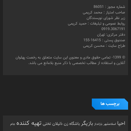
شماره مجوز : 86051
صاحب امتیاز : محمد کریمی
زیر نظر شورای نویسندگان
روابط عمومی و تبلیغات : حمید کریمی
0919.3067191
دفتر مرکزی: تهران
صندوق پستی : 16415-155
طراح سایت : محسن کریمی
© 1399- تمامی حقوق مادی و معنوی این سایت متعلق به رخصت پهلوان
آنلاین و استفاده از مطالب تخصصی با ذکر منبع بلامانع می باشد.
برچسب ها
تهیه کننده
احیا
بازیگر
باشگاه زن ذلیلان
تختی
بارانداز
جام
اسلامشهر