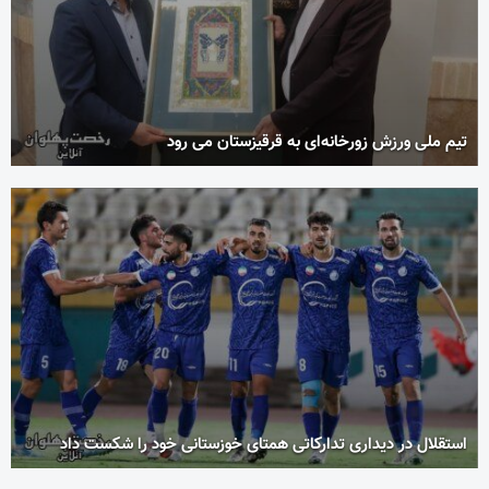
تیم ملی ورزش زورخانه‌ای به قرقیزستان می رود
استقلال در دیداری تدارکاتی همتای خوزستانی خود را شکست داد