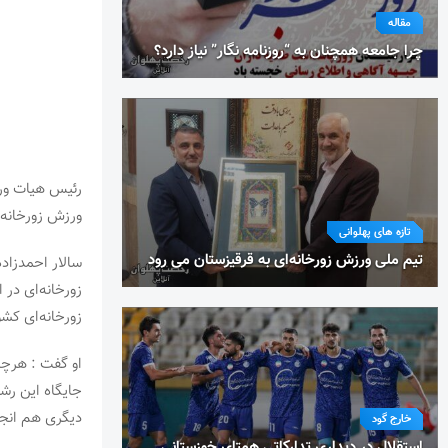
مقاله
چرا جامعه همچنان به “روزنامه نگار” نیاز دارد؟
رئیس هیات ورز
ورزش زورخانه‌ا
تازه های پهلوانی
تیم ملی ورزش زورخانه‌ای به قرقیزستان می رود
سالار احمدزاد
زورخانه‌ای در
زورخانه‌ای کش
او گفت : هرچن
جایگاه این رشت
دیگری هم انج
خارج گود
استقلال در دیداری تدارکاتی همتای خوزستانی