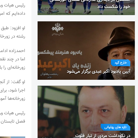
رئیس هیات ورزش
خود را شکست داد
داده‌ایم که ام
او افزود: طبق 
رشته در زورخا
احمدزاده ادام
اما در چند نق
خارج گود
زورخانه‌ای را 
آیین یادبود اکبر عبدی برگزار می‌شود
او گفت: از آن
اجرا شود، برای
زورخانه‌ها آمو
رئیس هیات ورز
فصل تابستان نخ
تازه های پهلوانی
در نکوداشت مردی از تبار فتوت