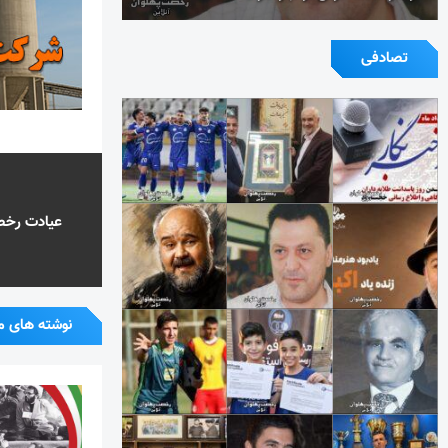
تصادفی
عیادت رخصت
نوشته های م