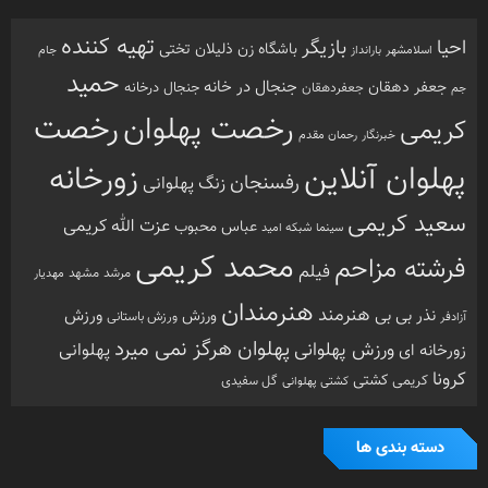
تهیه کننده
احیا
بازیگر
باشگاه زن ذلیلان
تختی
بارانداز
جام
اسلامشهر
حمید
جنجال در خانه
جعفر دهقان
جنجال درخانه
جم
جعفردهقان
رخصت
رخصت پهلوان
کریمی
خبرنگار
رحمان مقدم
پهلوان آنلاین
زورخانه
رفسنجان
زنگ پهلوانی
سعید کریمی
عزت الله کریمی
عباس محبوب
سینما
شبکه امید
محمد کریمی
فرشته مزاحم
فیلم
مرشد
مشهد
مهدیار
هنرمندان
هنرمند
ورزش
نذر بی بی
ورزش
ورزش باستانی
آزادفر
پهلوان هرگز نمی میرد
ورزش پهلوانی
زورخانه ای
پهلوانی
کرونا
کشتی
کریمی
گل سفیدی
کشتی پهلوانی
دسته بندی ها