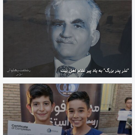
“نذر پدر بزرگ” به یاد پیر غلام اهل بیت