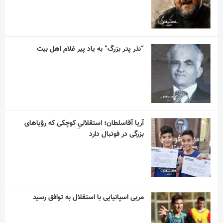
“نذر پدر بزرگ” به یاد پیر غلام اهل بیت
آریا آقاسلطان؛ استقلالیِ کوچکی که رؤیاهای
بزرگی در فوتبال دارد
مربی اسپانیایی با استقلال به توافق رسید