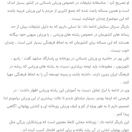
او تصریح کرد : متاسفانه تبلیغات در خصوص ورزش باستانی در کشور بسیار اندک
است و همین مساله باعث شده که جمع کثیری از مردم با این ورزش غریبه باشند
که این موضوع چندان خوشایند نیست .
بازیگر سریال ستایش ادامه داد: ما نسلی داریم که به دلیل تبلیغات بیش از حد
رسانه های کشورمان در خصوص رشته های ورزشی ، با ورزش میهنی خود بیگانه
هستند که این مساله برای کشورمان که به لحاظ فرهنگی بسیار غنی است ، چندان
خوب نیست .
تقی پور در حاشیه ی ورزش باستانی در زورخانه ی پاسارگاد مشهد گفت : رادیو ،
تلویزیون ، مطبوعات باید توجه بیشتری نسبت به رشته های ورزشی که ریشه در
فرهنگ ایران زمین دارند، داشته باشند و زمینه توسعه آن را به لحاظ فرهنگی مهیا
کنند .
وی در ادامه با ابراز تمایل نسبت به آموزش این رشته ورزشی اظهار داشت : در
فرصتی که اینجا بودم، بسیار مشتاق شدم تا نکات بیشتری از این ورزش بیاموزم لذا
تصمیم دارم تا به طور ویژه از کم و کیف ورزش زورخانه ای و کشتی پهلوانی آگاهی
پیدا کنم .
این بازیگر ادامه داد : زورخانه محلی کاملا معنوی است که ورزشکاران بزرگی مثل
جهان پهلوان تختی در آن رشد یافته و برای کشور افتخار کسب کرده اند .