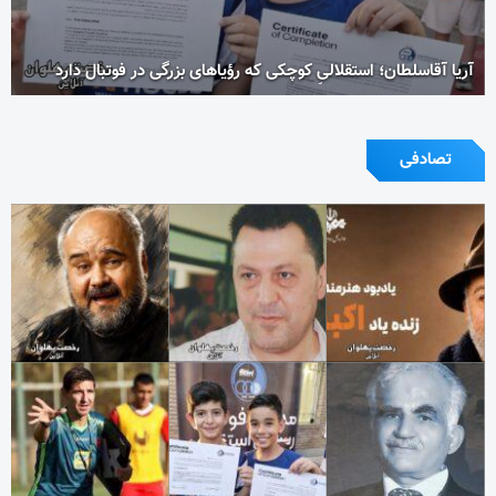
آریا آقاسلطان؛ استقلالیِ کوچکی که رؤیاهای بزرگی در فوتبال دارد
تصادفی