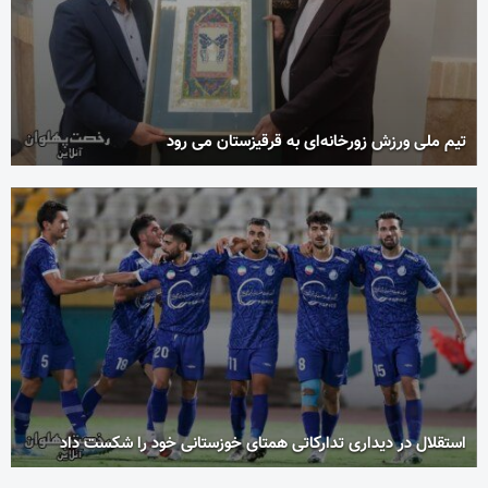
تیم ملی ورزش زورخانه‌ای به قرقیزستان می رود
استقلال در دیداری تدارکاتی همتای خوزستانی خود را شکست داد