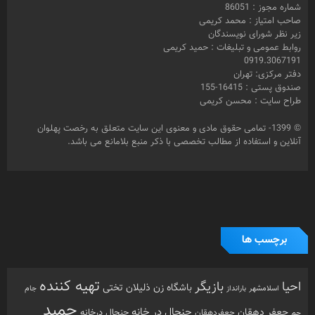
شماره مجوز : 86051
صاحب امتیاز : محمد کریمی
زیر نظر شورای نویسندگان
روابط عمومی و تبلیغات : حمید کریمی
0919.3067191
دفتر مرکزی: تهران
صندوق پستی : 16415-155
طراح سایت : محسن کریمی
© 1399- تمامی حقوق مادی و معنوی این سایت متعلق به رخصت پهلوان
آنلاین و استفاده از مطالب تخصصی با ذکر منبع بلامانع می باشد.
برچسب ها
تهیه کننده
احیا
بازیگر
باشگاه زن ذلیلان
تختی
بارانداز
جام
اسلامشهر
حمید
جنجال در خانه
جعفر دهقان
جنجال درخانه
جم
جعفردهقان