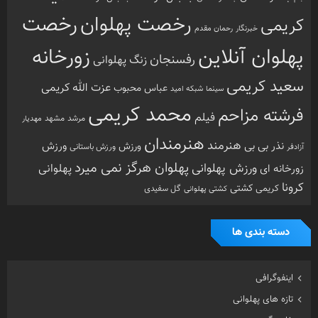
رخصت
رخصت پهلوان
کریمی
خبرنگار
رحمان مقدم
پهلوان آنلاین
زورخانه
رفسنجان
زنگ پهلوانی
سعید کریمی
عزت الله کریمی
عباس محبوب
سینما
شبکه امید
محمد کریمی
فرشته مزاحم
فیلم
مرشد
مشهد
مهدیار
هنرمندان
هنرمند
ورزش
نذر بی بی
ورزش
ورزش باستانی
آزادفر
پهلوان هرگز نمی میرد
ورزش پهلوانی
زورخانه ای
پهلوانی
کرونا
کشتی
کریمی
گل سفیدی
کشتی پهلوانی
دسته بندی ها
اینفوگرافی
تازه های پهلوانی