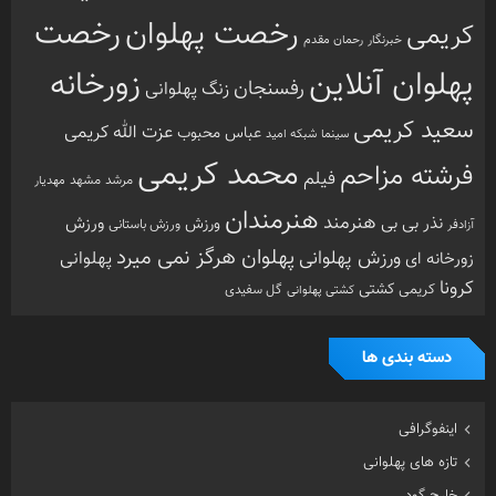
محمد کریمی
فرشته مزاحم
فیلم
مرشد
مشهد
مهدیار
هنرمندان
هنرمند
ورزش
نذر بی بی
ورزش
ورزش باستانی
آزادفر
پهلوان هرگز نمی میرد
ورزش پهلوانی
زورخانه ای
پهلوانی
کرونا
کشتی
کریمی
گل سفیدی
کشتی پهلوانی
دسته بندی ها
اینفوگرافی
تازه های پهلوانی
خارج گود
داستان های پهلوانی
دسته‌بندی نشده
گزارش تصویری
گفتگوی اختصاصی