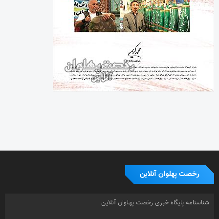
رخصت پهلوان آنلاین
شناسنامه پایگاه خبری رخصت پهلوان آنلاین
شماره مجوز : 86051
صاحب امتیاز : محمد کریمی
زیر نظر شورای نویسندگان
روابط عمومی و تبلیغات : حمید کریمی
0919.3067191
دفتر مرکزی: تهران
صندوق پستی : 16415-155