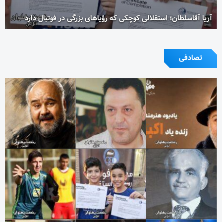
آریا آقاسلطان؛ استقلالیِ کوچکی که رؤیاهای بزرگی در فوتبال دارد
تصادفی