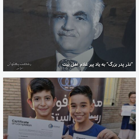
“نذر پدر بزرگ” به یاد پیر غلام اهل بیت