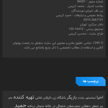
طراح سایت : محسن کریمی
© 1399- تمامی حقوق مادی و معنوی این سایت متعلق به رخصت پهلوان
آنلاین و استفاده از مطالب تخصصی با ذکر منبع بلامانع می باشد.
برچسب ها
تهیه کننده
احیا
بازیگر
باشگاه زن ذلیلان
تختی
بارانداز
جام
اسلامشهر
حمید
جنجال در خانه
جعفر دهقان
جنجال درخانه
جم
جعفردهقان
رخصت
رخصت پهلوان
کریمی
خبرنگار
رحمان مقدم
پهلوان آنلاین
زورخانه
رفسنجان
زنگ پهلوانی
سعید کریمی
عزت الله کریمی
عباس محبوب
سینما
شبکه امید