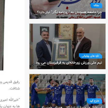
مقاله
چرا جامعه همچنان به “روزنامه نگار” نیاز دارد؟
تازه های پهلوانی
تیم ملی ورزش زورخانه‌ای به قرقیزستان می رود
رفیق قدیمی و 
شتافت.
“خیرالله امی
خارج گود
ها به عنوان ی
استقلال در دیداری تدارکاتی همتای خوزستانی