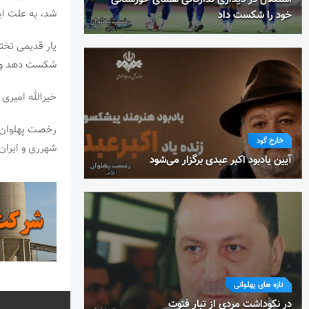
شد، به علت ای
خود را شکست داد
یار قدیمی تخت
شکست دهد و آن 
خیرالله امیری 
رخصت پهلوان آ
خارج گود
شهرری و ایرا
آیین یادبود اکبر عبدی برگزار می‌شود
تازه های پهلوانی
در نکوداشت مردی از تبار فتوت