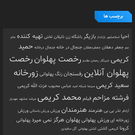
برچسب ها
تهیه کننده
احیا
بازیگر
باشگاه زن ذلیلان
تختی
بارانداز
جام
اسلامشهر
حمید
جنجال در خانه
جعفر دهقان
جنجال درخانه
جم
جعفردهقان
رخصت
رخصت پهلوان
کریمی
خبرنگار
رحمان مقدم
پهلوان آنلاین
زورخانه
رفسنجان
زنگ پهلوانی
سعید کریمی
عزت الله کریمی
عباس محبوب
سینما
شبکه امید
محمد کریمی
فرشته مزاحم
فیلم
مرشد
مشهد
مهدیار
هنرمندان
هنرمند
ورزش
نذر بی بی
ورزش
ورزش باستانی
آزادفر
پهلوان هرگز نمی میرد
ورزش پهلوانی
زورخانه ای
پهلوانی
کرونا
کشتی
کریمی
گل سفیدی
کشتی پهلوانی