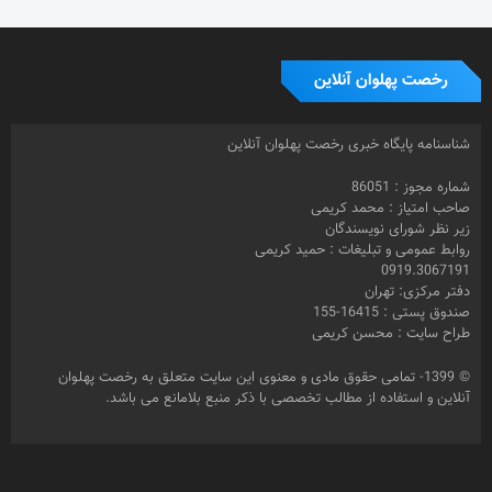
رخصت پهلوان آنلاین
شناسنامه پایگاه خبری رخصت پهلوان آنلاین
شماره مجوز : 86051
صاحب امتیاز : محمد کریمی
زیر نظر شورای نویسندگان
روابط عمومی و تبلیغات : حمید کریمی
0919.3067191
دفتر مرکزی: تهران
صندوق پستی : 16415-155
طراح سایت : محسن کریمی
© 1399- تمامی حقوق مادی و معنوی این سایت متعلق به رخصت پهلوان
آنلاین و استفاده از مطالب تخصصی با ذکر منبع بلامانع می باشد.