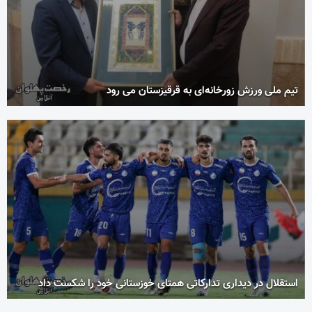
تیم ملی ورزش زورخانه‌ای به قرقیزستان می رود
استقلال در دیداری تدارکاتی همتای خوزستانی خود را شکست داد