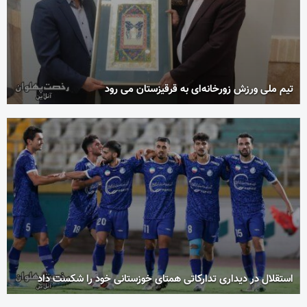
تیم ملی ورزش زورخانه‌ای به قرقیزستان می رود
استقلال در دیداری تدارکاتی همتای خوزستانی خود را شکست داد