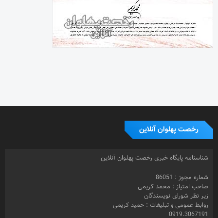
زیر نظر شورای نویسندگان
روابط عمومی و تبلیغات : حمید کریمی
0919.3067191
دفتر مرکزی: تهران
صندوق پستی : 16415-155
طراح سایت : محسن کریمی
© 1399- تمامی حقوق مادی و معنوی این سایت متعلق به رخصت پهلوان
آنلاین و استفاده از مطالب تخصصی با ذکر منبع بلامانع می باشد.
برچسب ها
تهیه کننده
احیا
بازیگر
باشگاه زن ذلیلان
تختی
بارانداز
جام
اسلامشهر
حمید
جنجال در خانه
جعفر دهقان
جنجال درخانه
جم
جعفردهقان