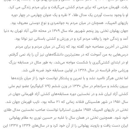
رفت. قهرمان مردمی که برای مردم کشتی می‌گرفت و برای مردم زندگی می کرد.
او با وجود بدست آوردن یک مدال طلا، ۲ نقره و یک عنوان چهارمی در چهار دوره
بازیهای المپیک، همچنان در میان مردم به جوانمردی و نوع دوستی معروف بود.
جهان پهلوان تختی روز پنجم شهریور ماه سال ۱۳۰۹ در محله خانی آباد تهران به دنیا
آمد و زندگی خود را وقف مردم کرد و در ورزش و کشتی باستانی نیز توانا بود.
تختی در آخرین مصاحبه خود گفته بود که زندگی در میان مردم و برای مردم
درس‌هایی به من آموخت که در معتبرترین دانشگاه‌های نیز آن را یاد نمی گرفتم.
او در ابتدای کشتی‌گیری با شکست مواجه می‌شد، به طور مثال در مسابقه بزرگ
ورزشی جام فرانسه در سال ۱۳۲۸ در اولین مسابقه خود ضربه فنی شد.
اما تختی هرگز ناامید نشد و با تمرین و پشتکار توانست خود را از میان بازنده‌ها
بیرون بکشد و سرانجام در سال ۱۳۳۰ در وزن ششم (۷۹ کیلوگرم) عضو تیم ملی
کشتی آزاد ایران شد و در نخستین دوره مسابقه‌های کشتی آزاد قهرمانی جهان در
سال ۱۹۵۱ در شهر هلسینکی فنلاند زمانی که ۲۱ ساله بود، نایب قهرمان جهان شد.
تختی در بازیهای المپیک ۱۹۵۶ ملبورن استرالیا توانست صاحب نخستین مدال طلای
خود شود. همچنین تختی در همان سال با غلبه بر حسین نوری به مقام پهلوانی
ایران دست یافت و بازوبند پهلوانی را از آن خود کرد و در سال‌های ۱۳۳۶ و ۱۳۳۷ این