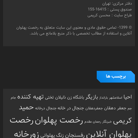
رخصت
رخصت پهلوان
کریمی
خبرنگار
رحمان مقدم
پهلوان آنلاین
زورخانه
رفسنجان
زنگ پهلوانی
سعید کریمی
عزت الله کریمی
عباس محبوب
سینما
شبکه امید
محمد کریمی
فرشته مزاحم
فیلم
مرشد
مشهد
مهدیار
هنرمندان
هنرمند
ورزش
نذر بی بی
ورزش
ورزش باستانی
آزادفر
پهلوان هرگز نمی میرد
ورزش پهلوانی
زورخانه ای
پهلوانی
کرونا
کشتی
کریمی
گل سفیدی
کشتی پهلوانی
دسته بندی ها
اینفوگرافی
تازه های پهلوانی
خارج گود
داستان های پهلوانی