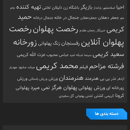
تهیه کننده
احیا
بازیگر
باشگاه زن ذلیلان
تختی
بارانداز
جام
اسلامشهر
حمید
جنجال در خانه
جعفر دهقان
جنجال درخانه
جم
جعفردهقان
رخصت
رخصت پهلوان
کریمی
خبرنگار
رحمان مقدم
پهلوان آنلاین
زورخانه
رفسنجان
زنگ پهلوانی
سعید کریمی
عزت الله کریمی
عباس محبوب
سینما
شبکه امید
محمد کریمی
فرشته مزاحم
فیلم
مرشد
مشهد
مهدیار
هنرمندان
هنرمند
ورزش
نذر بی بی
ورزش
ورزش باستانی
آزادفر
پهلوان هرگز نمی میرد
ورزش پهلوانی
زورخانه ای
پهلوانی
کرونا
کشتی
کریمی
گل سفیدی
کشتی پهلوانی
دسته بندی ها