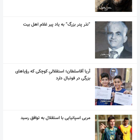
“نذر پدر بزرگ” به یاد پیر غلام اهل بیت
آریا آقاسلطان؛ استقلالیِ کوچکی که رؤیاهای
بزرگی در فوتبال دارد
مربی اسپانیایی با استقلال به توافق رسید