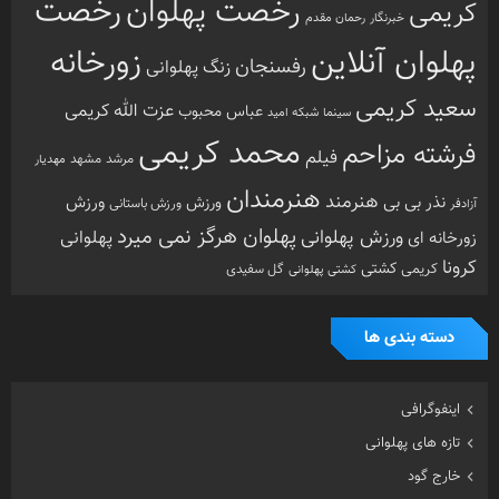
رخصت
رخصت پهلوان
کریمی
خبرنگار
رحمان مقدم
پهلوان آنلاین
زورخانه
رفسنجان
زنگ پهلوانی
سعید کریمی
عزت الله کریمی
عباس محبوب
سینما
شبکه امید
محمد کریمی
فرشته مزاحم
فیلم
مرشد
مشهد
مهدیار
هنرمندان
هنرمند
ورزش
نذر بی بی
ورزش
ورزش باستانی
آزادفر
پهلوان هرگز نمی میرد
ورزش پهلوانی
زورخانه ای
پهلوانی
کرونا
کشتی
کریمی
گل سفیدی
کشتی پهلوانی
دسته بندی ها
اینفوگرافی
تازه های پهلوانی
خارج گود