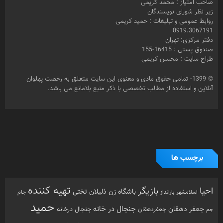
صاحب امتیاز : محمد کریمی
زیر نظر شورای نویسندگان
روابط عمومی و تبلیغات : حمید کریمی
0919.3067191
دفتر مرکزی: تهران
صندوق پستی : 16415-155
طراح سایت : محسن کریمی
© 1399- تمامی حقوق مادی و معنوی این سایت متعلق به رخصت پهلوان
آنلاین و استفاده از مطالب تخصصی با ذکر منبع بلامانع می باشد.
برچسب ها
تهیه کننده
احیا
بازیگر
باشگاه زن ذلیلان
تختی
بارانداز
جام
اسلامشهر
حمید
جنجال در خانه
جعفر دهقان
جنجال درخانه
جم
جعفردهقان