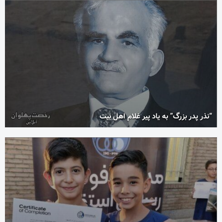
“نذر پدر بزرگ” به یاد پیر غلام اهل بیت