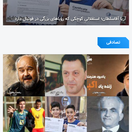
آریا آقاسلطان؛ استقلالیِ کوچکی که رؤیاهای بزرگی در فوتبال دارد
تصادفی