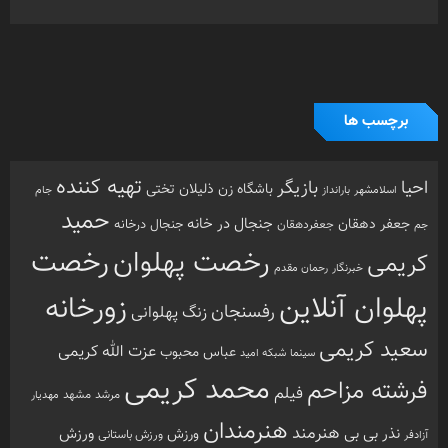
برچسب ها
تهیه کننده
احیا
بازیگر
باشگاه زن ذلیلان
تختی
بارانداز
جام
اسلامشهر
حمید
جنجال در خانه
جعفر دهقان
جنجال درخانه
جم
جعفردهقان
رخصت
رخصت پهلوان
کریمی
خبرنگار
رحمان مقدم
پهلوان آنلاین
زورخانه
رفسنجان
زنگ پهلوانی
سعید کریمی
عزت الله کریمی
عباس محبوب
سینما
شبکه امید
محمد کریمی
فرشته مزاحم
فیلم
مرشد
مشهد
مهدیار
هنرمندان
هنرمند
ورزش
نذر بی بی
ورزش
ورزش باستانی
آزادفر