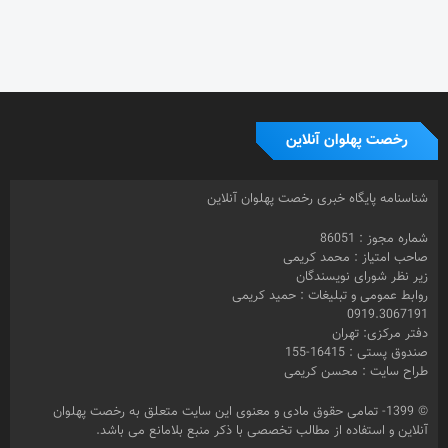
رخصت پهلوان آنلاین
شناسنامه پایگاه خبری رخصت پهلوان آنلاین
شماره مجوز : 86051
صاحب امتیاز : محمد کریمی
زیر نظر شورای نویسندگان
روابط عمومی و تبلیغات : حمید کریمی
0919.3067191
دفتر مرکزی: تهران
صندوق پستی : 16415-155
طراح سایت : محسن کریمی
© 1399- تمامی حقوق مادی و معنوی این سایت متعلق به رخصت پهلوان
آنلاین و استفاده از مطالب تخصصی با ذکر منبع بلامانع می باشد.