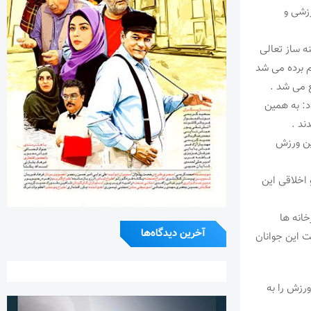
رزشی و
نه ساز تعالی
م برده می شد
ع می شد .
ود: به همین
ند .
ین ورزش
اخلاقی این
خانه ها
آخرین دیدگاه‌ها
ت این جوانان
ورزش را به