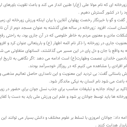
ورخانه ای که نام مولا علی (ع)را طنین انداز می کند و باعث تقویت باورهای ا
 را در کشور گسترش دهیم .
گفت و گو با خبرنگار رخصت پهلوان آنلاین با بیان اینکه ورزش زورخانه ای زمی
نسان است، افزود :زورخانه در ساله های گذشته به عنوان مسجد دوم از آن نا
شکلات مادی و معنوی مردم به خاطر خلوصی که در آن جاری بود، به راحتی رف
نویت جاری در زورخانه را ذکر نام ائمه اطهار (ع) و باریتعالی عنوان کرد و افز
 به واقع با جان و دل پای در این مسیر می گذاشتند، انسانهای متفاوتی می شد
خادمین خاندان عصمت وطهارت(ع) است ادامه می دهد :اگر نگاهی به تاریخ ا
م افرادی را مشاهده می کنیم که در روزگار خودسرآمد بودند.
باستانی گفت: بی تردید این معنویت و این نامداری حاصل تعالیم مذهبی و 
اعث می شود نام انسان به نیکی ماندگار شود.
 تاکید بر ایجاد جاذبه و تبلیغات مناسب برای جذب نسل جوان برای حضور در زور
رخانه ها باید توسط جوانان پر شود و علم این ورزش ملی باید به دست با کفای
مه داد: جوانان امروزی با تسلط بر علوم مختلف و دانش بسیار می توانند این 
دار هدایت کنند .