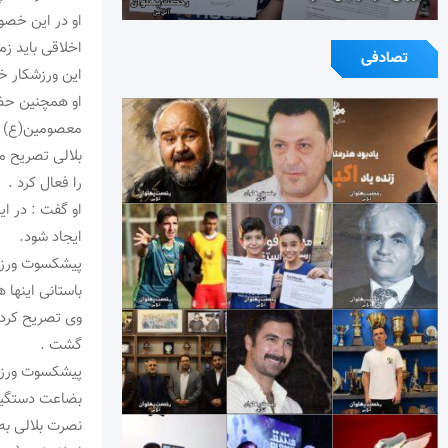
او در این خصو
اخلاقی باید زم
تصادفی
این ورزشکار خو
او همچنین حضو
معصومین(ع) ف
بلالی تصریح م
را فعال کرد .
او گفت : در ای
ایجاد شود.
پیشکسوت ورزش 
باستانی اینها 
وی تصریح کرد 
گشت .
پیشکسوت ورزش 
بضاعت دستگیری 
نصرت بلالی به