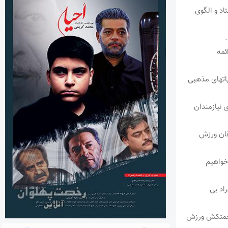
د و الگوی
ئمه
یاتهای مذهبی
ی نیازمندان
قان ورزش
خواهیم
اد بی
 زحمتکش ورزش