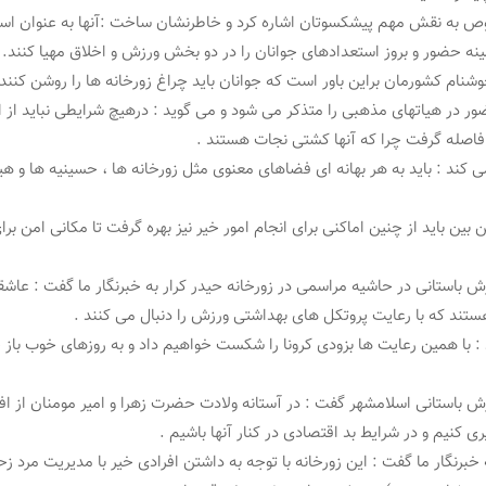
ص به نقش مهم پیشکسوتان اشاره کرد و خاطرنشان ساخت :آنها به عنوان استا
ینه حضور و بروز استعدادهای جوانان را در دو بخش ورزش و اخلاق مهیا کنند.
شنام کشورمان براین باور است که جوانان باید چراغ زورخانه ها را روشن کنند.
ر در هیاتهای مذهبی را متذکر می شود و می گوید : درهیچ شرایطی نباید از ا
اصله گرفت چرا که آنها کشتی نجات هستند .
ی کند : باید به هر بهانه ای فضاهای معنوی مثل زورخانه ها ، حسینیه ها و ه
ن بین باید از چنین اماکنی برای انجام امور خیر نیز بهره گرفت تا مکانی امن برا
باستانی در حاشیه مراسمی در زورخانه حیدر کرار به خبرنگار ما گفت : عاش
هستند که با رعایت پروتکل های بهداشتی ورزش را دنبال می کنند .
: با همین رعایت ها بزودی کرونا را شکست خواهیم داد و به روزهای خوب باز 
باستانی اسلامشهر گفت : در آستانه ولادت حضرت زهرا و امیر مومنان از افر
کنیم و در شرایط بد اقتصادی در کنار آنها باشیم .
 خبرنگار ما گفت : این زورخانه با توجه به داشتن افرادی خیر با مدیریت مرد