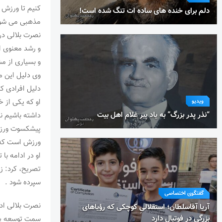
کنیم تا ورزش ز
دلم برای خنده های ساده ات تنگ شده است!
مذهبی می شود
نصرت بلالی در 
و رشد معنوی ا
و بسیاری از م
وی دلیل این مع
دلیل افرادی که
او که یکی از 
ویدیو
“نذر پدر بزرگ” به یاد پیر غلام اهل بیت
داشته باشیم نا
پیشکسوت ورزش 
ورزش است که ب
او در ادامه با
تصریح، کرد: زو
سپرده شود .
گفتگوی اختصاصی
نصرت بلالی ادا
آریا آقاسلطان؛ استقلالیِ کوچکی که رؤیاهای
بزرگی در فوتبال دارد
سمت توسعه پای