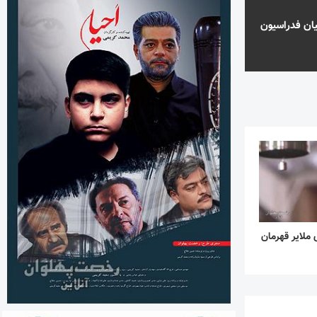
یان فدراسیون
 ملایر قهرمان