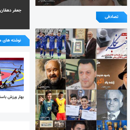
جعفر دهقان 
تصادفی
نوشته های م
بهار ورزش باست