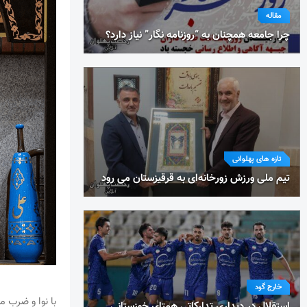
مقاله
چرا جامعه همچنان به “روزنامه نگار” نیاز دارد؟
تازه های پهلوانی
تیم ملی ورزش زورخانه‌ای به قرقیزستان می رود
خارج گود
با نوا و ضرب 
استقلال در دیداری تدارکاتی همتای خوزستانی