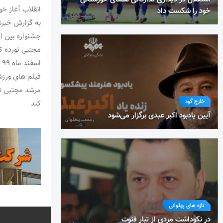
انقلاب آغاز خو
خود را شکست داد
به گزارش خبرن
جشنواره بین ا
ا
فیلم های ورزش
مرشد مجتبی تور
خارج گود
کند
آیین یادبود اکبر عبدی برگزار می‌شود
تازه های پهلوانی
در نکوداشت مردی از تبار فتوت