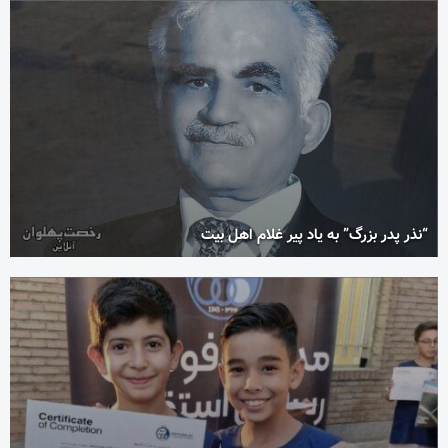
“نذر پدر بزرگ” به یاد پیر غلام اهل بیت