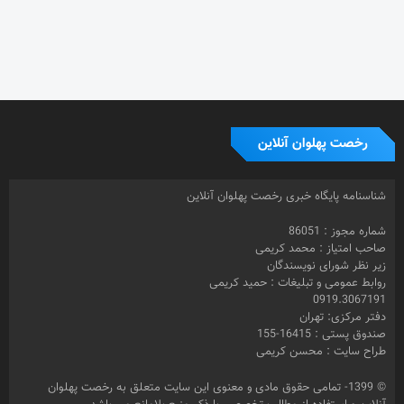
رخصت پهلوان آنلاین
شناسنامه پایگاه خبری رخصت پهلوان آنلاین
شماره مجوز : 86051
صاحب امتیاز : محمد کریمی
زیر نظر شورای نویسندگان
روابط عمومی و تبلیغات : حمید کریمی
0919.3067191
دفتر مرکزی: تهران
صندوق پستی : 16415-155
طراح سایت : محسن کریمی
© 1399- تمامی حقوق مادی و معنوی این سایت متعلق به رخصت پهلوان