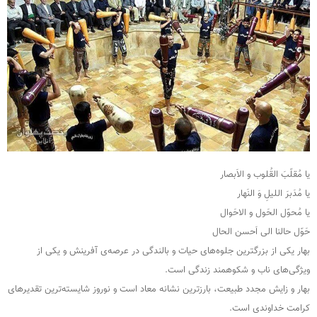
یا مُقلّبَ القُلوب و الاَبصار
یا مُدَبرَ اللیلِ وَ النَهار
یا مُحوّل الحَول و الاحَوال
حَوّل حالنا الى اَحسن الحال
بهار یکی از بزرگترین جلوه‌های حیات و بالندگی در عرصه‌ی آفرینش و یکی از
ویژگی‌های ناب و شکوهمند زندگی است.
بهار و زایش مجدد طبیعت، بارزترین نشانه معاد است و نوروز شایسته‌ترین تقدیرهای
کرامت خداوندی‌ است.