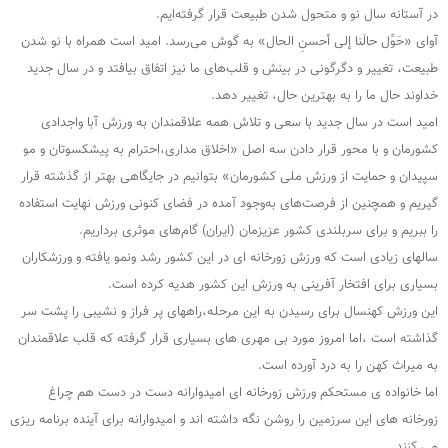
در آستانه سال نو و متحول شدن طبیعت قرار گرفته‌ایم.
آوای «حَوِّل حالَنا إلى أحسنِ الحال» به گوش می‌رسد. امید است همراه با نو شدن
طبیعت، تغییر و دگرگونی در بینش و قلب‌های ما نیز اتفاق بیافتد و در سال جدید
خداوند حال‌ ما را به بهترین حال، تغییر دهد.
امید است در سال جدید با سعی و تلاش همه علاقمندان به ورزش آبا واجدادی
کشورمان و با محور قرار دادن سه اصل «اخلاق مداری،احترام به پیشکسوتان و مو
سپیدان و حمایت از ورزش ملی کشورمان» بتوانیم در جایگاهی بهتر از گذشته قرار
گیریم و همچنین از فرصت‌های به‌وجود آمده در فضای کنونی ورزش نهایت استفاده
را ببریم و برای سربلندی کشور عزیزمان (ایران) گام‌های موثری برداریم.
سالهای زیادی است که ورزش زورخانه ای در این کشور رشد ونمو یافته و ورزشکاران
بسیاری برای افتخار آفرینی به ورزش این کشور هدیه کرده است.
این ورزش کهنسال برای رسیدن به این مرحله،راههای پر فراز و نشیبی را پشت سر
گذاشته است ،اما امروز مورد بی مهری های بسیاری قرار گرفته که قلب علاقمندان
به میراث کهن را به درد آورده است.
اما خانواده ی مستحکم ورزش زورخانه ای امیدوارانه دست در دست هم چراغ
زورخانه های این سرزمین را روشن نگه داشته اند و امیدوارانه برای آینده برنامه ریزی
می کنند.