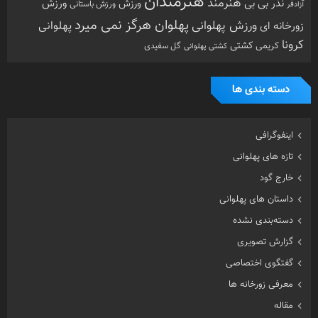
هنرمندان
هنرمند
ورزش
نذر بی بی
ورزش
ورزش باستانی
آزادفر
پهلوان هرگز نمی میرد
ورزش پهلوانی
زورخانه ای
پهلوانی
کرونا
کشتی
کریمی
گل سفیدی
کشتی پهلوانی
دسته بندی ها
اینفوگرافی
تازه های پهلوانی
خارج گود
داستان های پهلوانی
دسته‌بندی نشده
گزارش تصویری
گفتگوی اختصاصی
معرفی زورخانه ها
مقاله