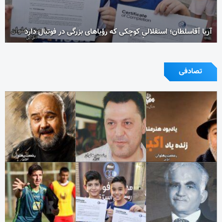
آریا آقاسلطان؛ استقلالیِ کوچکی که رؤیاهای بزرگی در فوتبال دارد
تصادفی