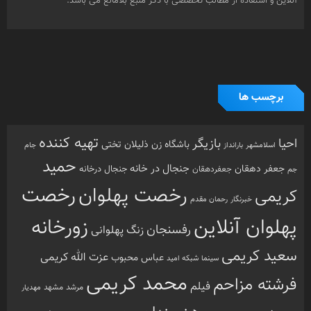
آنلاین و استفاده از مطالب تخصصی با ذکر منبع بلامانع می باشد.
برچسب ها
تهیه کننده
احیا
بازیگر
باشگاه زن ذلیلان
تختی
بارانداز
جام
اسلامشهر
حمید
جنجال در خانه
جعفر دهقان
جنجال درخانه
جم
جعفردهقان
رخصت
رخصت پهلوان
کریمی
خبرنگار
رحمان مقدم
پهلوان آنلاین
زورخانه
رفسنجان
زنگ پهلوانی
سعید کریمی
عزت الله کریمی
عباس محبوب
سینما
شبکه امید
محمد کریمی
فرشته مزاحم
فیلم
مرشد
مشهد
مهدیار