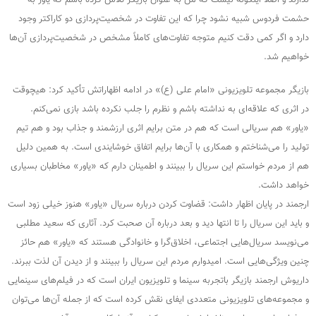
حشمت فردوس شبیه نشود چرا که این تفاوت در شخصیت‌پردازی دو کاراکتر وجود
دارد و اگر کمی دقت کنیم متوجه تفاوت‌های کاملاً مشخص در شخصیت‌پردازی آن‌ها
خواهیم شد.
بازیگر مجموعه تلویزیونی «امام علی (ع)» در ادامه اظهاراتش تأکید کرد: هیچوقت
در اثری که علاقه‌ای به نداشته باشم و نظرم را جلب نکرده باشد بازی نمی‌کنم.
«یاور» هم سریالی است که هم در متن برایم اثری ارزشمند و جذاب بود و هم تیم
تولید را می‌شناختم و همکاری با آن‌ها برایم اتفاق خوشایندی است. به همین دلیل
هم از مردم خواستم این سریال را ببینند و اطمینان دارم که «یاور» مخاطبان بسیاری
خواهد داشت.
ارجمند در پایان اظهار داشت: قضاوت کردن درباره سریال «یاور» هنوز خیلی زود است
و باید این سریال را تا انتها دید و بعد درباره آن صحبت کرد. آثاری که سعید مطلبی
می‌نویسد سریال‌هایی اجتماعی، اخلاق‌گرا و خانوادگی هستند که «یاور» هم حائز
چنین ویژگی‌هایی است. امیدوارم مردم این سریال را ببینند و از دیدن آن لذت ببرند.
داریوش ارجمند بازیگر باتجربه سینما و تلویزیون ایران است که در فیلم‌های سینمایی
و مجموعه‌های تلویزیونی متعددی ایفای نقش کرده است که از جمله‌ آن‌ها می‌توان