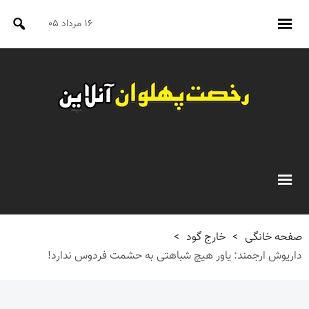
۱۶ مرداد ۰۵
صفحه خانگی
>
خارج گود
>
داریوش ارجمند: یاور هیچ شباهتی به حشمت فردوس ندارد!