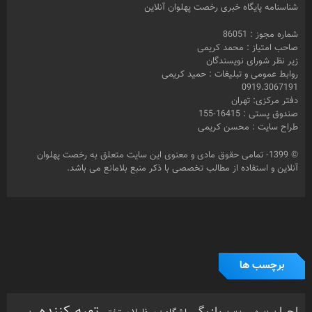
شناسنامه پایگاه خبری رخصت پهلوان آنلاین
شماره مجوز : 86051
صاحب امتیاز : محمد کریمی
زیر نظر شورای نویسندگان
روابط عمومی و تبلیغات : حمید کریمی
0919.3067191
دفتر مرکزی: تهران
صندوق پستی : 16415-155
طراح سایت : محسن کریمی
© 1399- تمامی حقوق مادی و معنوی این سایت متعلق به رخصت پهلوان
آنلاین و استفاده از مطالب تخصصی با ذکر منبع بلامانع می باشد.
برچسب ها
تهیه کننده