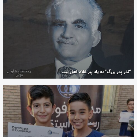
“نذر پدر بزرگ” به یاد پیر غلام اهل بیت