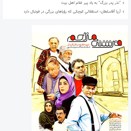
“نذر پدر بزرگ” به یاد پیر غلام اهل بیت
آریا آقاسلطان؛ استقلالیِ کوچکی که رؤیاهای بزرگی در فوتبال دارد