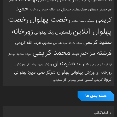
احیا
بازیگر
باشگاه زن ذلیلان
تختی
بارانداز
جام
اسلامشهر
حمید
جنجال در خانه
جعفر دهقان
جنجال درخانه
جم
جعفردهقان
رخصت
رخصت پهلوان
کریمی
خبرنگار
رحمان مقدم
پهلوان آنلاین
زورخانه
رفسنجان
زنگ پهلوانی
سعید کریمی
عزت الله کریمی
عباس محبوب
سینما
شبکه امید
محمد کریمی
فرشته مزاحم
فیلم
مرشد
مشهد
مهدیار
هنرمندان
هنرمند
ورزش
نذر بی بی
ورزش
ورزش باستانی
آزادفر
پهلوان هرگز نمی میرد
ورزش پهلوانی
زورخانه ای
پهلوانی
کرونا
کشتی
کریمی
گل سفیدی
کشتی پهلوانی
دسته بندی ها
اینفوگرافی