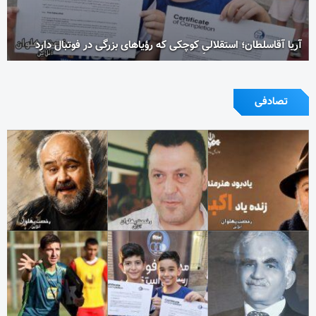
آریا آقاسلطان؛ استقلالیِ کوچکی که رؤیاهای بزرگی در فوتبال دارد
تصادفی