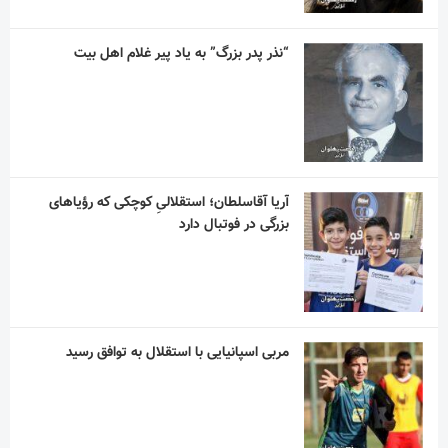
“نذر پدر بزرگ” به یاد پیر غلام اهل بیت
آریا آقاسلطان؛ استقلالیِ کوچکی که رؤیاهای
بزرگی در فوتبال دارد
مربی اسپانیایی با استقلال به توافق رسید