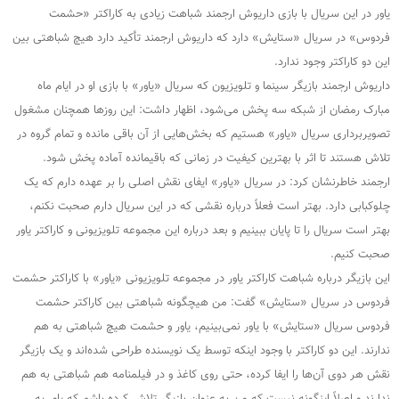
یاور در این سریال با بازی داریوش ارجمند شباهت زیادی به کاراکتر «حشمت
فردوس» در سریال «ستایش» دارد که داریوش ارجمند تأکید دارد هیچ شباهتی بین
این دو کاراکتر وجود ندارد.
داریوش ارجمند بازیگر سینما و تلویزیون که سریال «یاور» با بازی او در ایام ماه
مبارک رمضان از شبکه سه پخش می‌شود، اظهار داشت: این روزها همچنان مشغول
تصویربرداری سریال «یاور» هستیم که بخش‌هایی از آن باقی مانده و تمام گروه در
تلاش هستند تا اثر با بهترین کیفیت در زمانی که باقیمانده آماده پخش شود.
ارجمند خاطرنشان کرد: در سریال «یاور» ایفای نقش اصلی را بر عهده دارم که یک
چلوکبابی دارد. بهتر است فعلاً درباره نقشی که در این سریال دارم صحبت نکنم،
بهتر است سریال را تا پایان ببینیم و بعد درباره این مجموعه تلویزیونی و کاراکتر یاور
صحبت کنیم.
این بازیگر درباره شباهت کاراکتر یاور در مجموعه تلویزیونی «یاور» با کاراکتر حشمت
فردوس در سریال «ستایش» گفت: من هیچگونه شباهتی بین کاراکتر حشمت
فردوس سریال «ستایش» با یاور نمی‌بینیم، یاور و حشمت هیچ شباهتی به هم
ندارند. این دو کاراکتر با وجود اینکه توسط یک نویسنده طراحی شده‌اند و یک بازیگر
نقش هر دوی آن‌ها را ایفا کرده، حتی روی کاغذ و در فیلمنامه هم شباهتی به هم
ندارند و اصلاً اینگونه نیست که من به عنوان بازیگر تلاش کرده باشم که یاور به