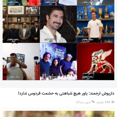
داریوش ارجمند: یاور هیچ شباهتی به حشمت فردوس ندارد!
۶۵۶ بازدید
بدون دیدگاه