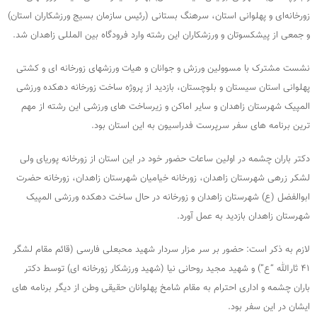
زورخانه‌ای و پهلوانی استان، سرهنگ بستانی (رئیس سازمان بسیج ورزشکاران استان)
و جمعی از پیشکسوتان و ورزشکاران این رشته وارد فرودگاه بین المللی زاهدان شد.
نشست مشترک با مسوولین ورزش و جوانان و هیات ورزشهای زورخانه ای و کشتی
پهلوانی استان سیستان و بلوچستان، بازدید از پروژه ساخت زورخانه دهکده ورزشی
المپیک شهرستان زاهدان و سایر اماکن و زیرساخت های ورزشی این رشته از مهم
ترین برنامه های سفر سرپرست فدراسیون به این استان بود.
دکتر باران چشمه در اولین ساعات حضور خود در این استان از زورخانه پوریای ولی
لشکر زرهی شهرستان زاهدان، زورخانه خیامیان شهرستان زاهدان، زورخانه حضرت
ابوالفضل (ع) شهرستان زاهدان و زورخانه در حال ساخت دهکده ورزشی المپیک
شهرستان زاهدان بازدید به عمل آورد.
لازم به ذکر است: حضور بر سر مزار سردار شهید محبعلی فارسی (قائم مقام لشگر
۴۱ ثارالله “ع”) و شهید مجید روحانی نیا (شهید ورزشکار زورخانه ای) توسط دکتر
باران چشمه و اداری احترام به مقام شامخ پهلوانان حقیقی وطن از دیگر برنامه های
ایشان در این سفر بود.