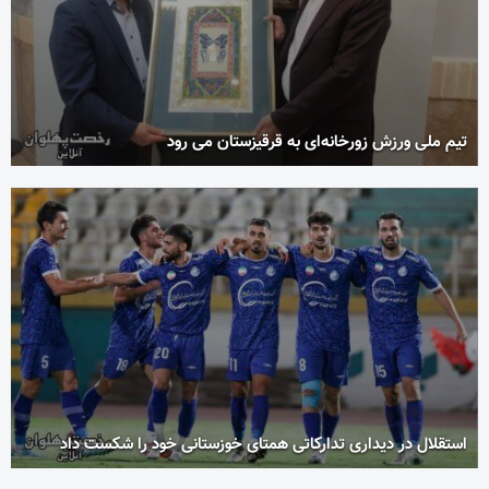
تیم ملی ورزش زورخانه‌ای به قرقیزستان می رود
استقلال در دیداری تدارکاتی همتای خوزستانی خود را شکست داد