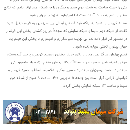
یکی را جهت ساخت به شبکه دوم سیما و دیگری را به شبکه امید ارائه دادم که نتایج
مطلوبی هم به دست آمده است لذا امیدوارم به زودی اجرایی شود.
محمد کریمی با اشاره به اینکه باید قصه پهلوانان این سرزمین به فیلم تبدیل شود
گفت: از شبکه دوم سیما و شبکه نمایش که مجدداً در روز کشتی پخش این فیلم را
در دستور کار قرار داده‌اند، بی نهایت سپاسگزارم و امیدوارم با پخش این فیلم یاد
جهان پهلوان تختی دوباره زنده شود .
فیلم پهلوان هرگز نمی میرد با بازی جعفر دهقان ،سعید کریمی، پریسا گلدوست،
مهدی فقیه، شیوا خسرو مهر، اسدالله یکتا، رحمان مقدم، زنده یاد منصورخاکی
،زنده یاد محمد برسوزیان ،زنده یاد حسین ونکی، غلامرضا اصانلو، حمید کریمی و
کیانوش گرامی قرار است روز جمعه ۵ شهریور ۱۴۰۰ ساعت ۸ صبح از شبکه دوم
سیما و ساعت ۱۳ شبکه نمایش پخش گردد.