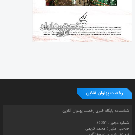
رخصت پهلوان آنلاین
شناسنامه پایگاه خبری رخصت پهلوان آنلاین
شماره مجوز : 86051
صاحب امتیاز : محمد کریمی
زیر نظر شورای نویسندگان