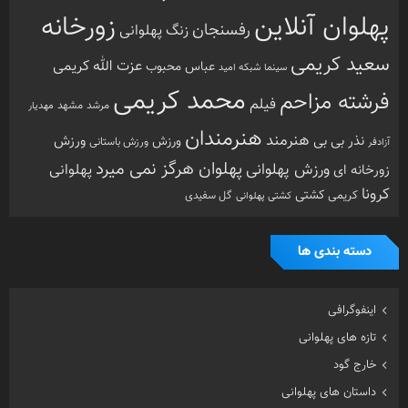
پهلوان آنلاین
زورخانه
رفسنجان
زنگ پهلوانی
سعید کریمی
عزت الله کریمی
عباس محبوب
سینما
شبکه امید
محمد کریمی
فرشته مزاحم
فیلم
مرشد
مشهد
مهدیار
هنرمندان
هنرمند
ورزش
نذر بی بی
ورزش
ورزش باستانی
آزادفر
پهلوان هرگز نمی میرد
ورزش پهلوانی
زورخانه ای
پهلوانی
کرونا
کشتی
کریمی
گل سفیدی
کشتی پهلوانی
دسته بندی ها
اینفوگرافی
تازه های پهلوانی
خارج گود
داستان های پهلوانی