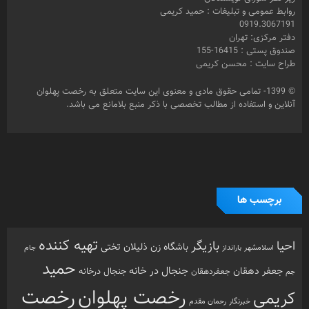
روابط عمومی و تبلیغات : حمید کریمی
0919.3067191
دفتر مرکزی: تهران
صندوق پستی : 16415-155
طراح سایت : محسن کریمی
© 1399- تمامی حقوق مادی و معنوی این سایت متعلق به رخصت پهلوان
آنلاین و استفاده از مطالب تخصصی با ذکر منبع بلامانع می باشد.
برچسب ها
تهیه کننده
احیا
بازیگر
باشگاه زن ذلیلان
تختی
بارانداز
جام
اسلامشهر
حمید
جنجال در خانه
جعفر دهقان
جنجال درخانه
جم
جعفردهقان
رخصت
رخصت پهلوان
کریمی
خبرنگار
رحمان مقدم