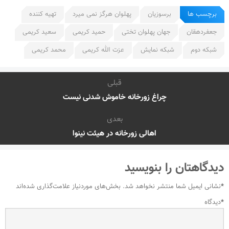
برچسب ها
برسوزیان
پهلوان هرگز نمی میرد
تهیه کننده
جعفردهقان
جهان پهلوان تختی
حمید کریمی
سعید کریمی
شبکه دوم
شبکه نمایش
عزت الله کریمی
محمد کریمی
قبلی
چراغ زورخانه خاموش شدنی نیست
بعدی
اهالی زورخانه در هیئت نینوا
دیدگاهتان را بنویسید
*
نشانی ایمیل شما منتشر نخواهد شد.
بخش‌های موردنیاز علامت‌گذاری شده‌اند
*
دیدگاه