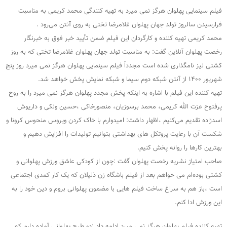
فیلم سینمایی پهلوان هرگز نمی میرد به تهیه کنندگی محمد کریمی به مناسبت
فرارسیدن سالروز تولد جهان پهلوان غلامرضا تختی به روی آنتن می‌رود .
محمد کریمی تهیه کننده و کارگردان این فیلم ضمن تأیید خبر فوق به خبرنگار
رخصت پهلوان آنلاین گفت: به مناسبت تولد جهان پهلوان غلامرضا تختی که به روز
کشتی نیز نامگذاری شده است مجدداً فیلم سینمایی پهلوان هرگز نمی میرد روز پنج
شهریور ۱۴۰۰ از آنتن شبکه دوم سیما و شبکه نمایش پخش خواهد شد.
تهیه کننده این فیلم با اشاره به اینکه پخش مجدد پهلوان هرگز نمی میرد را به روح
پرفتوح عزت الله کریمی، محمد برسوزیان، منصورخاکی ،حسین ونکی و داریوش
اسدزاده تقدیم می‌کنیم ،اظهار داشت: امیدوارم با خاک کردن ویروس منحوس کرونا و
شکست آن با رعایت پروتکل های بهداشتی بتوانیم تولیدات را افزایش دهیم و
بهترین کارها را روانه پخش کنیم.
صاحب امتیاز نشریه رخصت پهلوان گفت :چون از کودکی عاشق ورزش پهلوانی و
کشتی بوده‌ام می خواهم بعد از فیلم باشگاه زن ذلیلان که یک کار کمدی اجتماعی
است ،باز هم به سراغ ساخت فیلم هایی با مضمون پهلوانی بروم و دین خود را به
این ورزش ادا کنم.
تهیه کننده فیلم پهلوان هرگز نمی میرد ادامه داد :دو طرح پهلوانی آماده دارم که