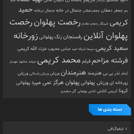
سعید کریمی
عزت الله کریمی
عباس محبوب
سینما
شبکه امید
محمد کریمی
فرشته مزاحم
فیلم
مرشد
مشهد
مهدیار
هنرمندان
هنرمند
ورزش
نذر بی بی
ورزش
ورزش باستانی
آزادفر
پهلوان هرگز نمی میرد
ورزش پهلوانی
زورخانه ای
پهلوانی
کرونا
کشتی
کریمی
گل سفیدی
کشتی پهلوانی
دسته بندی ها
اینفوگرافی
تازه های پهلوانی
خارج گود
داستان های پهلوانی
دسته‌بندی نشده