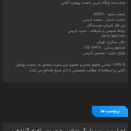
دفتر مرکزی: تهران
صندوق پستی : 16415-155
طراح سایت : محسن کریمی
© 1399- تمامی حقوق مادی و معنوی این سایت متعلق به رخصت پهلوان
آنلاین و استفاده از مطالب تخصصی با ذکر منبع بلامانع می باشد.
برچسب ها
تهیه کننده
احیا
بازیگر
باشگاه زن ذلیلان
تختی
بارانداز
جام
اسلامشهر
حمید
جنجال در خانه
جعفر دهقان
جنجال درخانه
جم
جعفردهقان
رخصت
رخصت پهلوان
کریمی
خبرنگار
رحمان مقدم
پهلوان آنلاین
زورخانه
رفسنجان
زنگ پهلوانی