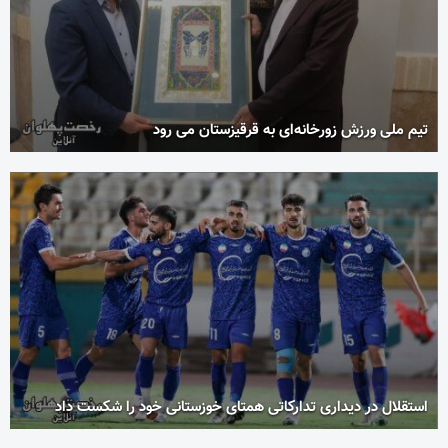
تیم ملی ورزش زورخانه‌ای به قرقیزستان می رود
استقلال در دیداری تدارکاتی همتای خوزستانی خود را شکست داد