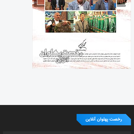
رخصت پهلوان آنلاین
شناسنامه پایگاه خبری رخصت پهلوان آنلاین
شماره مجوز : 86051
صاحب امتیاز : محمد کریمی
زیر نظر شورای نویسندگان
روابط عمومی و تبلیغات : حمید کریمی
0919.3067191