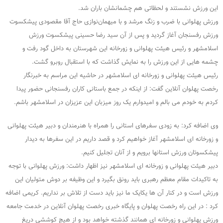
این ورزش نشستند و لحظاتی هم چشمانشان باران شد.
ورزش پهلوانی با ضرب و زنگ مرشد و با میهمان‌نوازی حاج آقا مقصودی پیشکسوت
ورزش رفسنجان آغاز گردید و پس از آن سید رضا حسینی پیشکسوت ورزش
اسلامشهر و رئیس هیئت پهلوانی و زورخانه این شهرستان به داخل گود رفت و
چشمه هایی از این ورزش را به نمایش گذاشت که با استقبال روبرو گشت.
رئیس هیئت پهلوانی و زورخانه ای اسلامشهر در حاشیه این مراسم به خبرنگار
رخصت پهلوان آنلاین گفت: از اینکه در جمع باستانی کاران رفسنجانی حضور پیدا
کردم به خودم می بالم و امیدوارم یک روز میزبان این عزیزان در اسلامشهر باشم.
وی اضافه کرد: به زودی سفرهای استانی را همراه با هنرمندان و دبیر هیئت پهلوانی
و زورخانه ای اسلامشهر آغاز خواهیم کرد و قصد داریم در این سفرها به دیدار
پیشکسوتان ورزش استانها برویم و از آنان تجلیل کنیم.
دبیر هیئت پهلوانی و زورخانه ای اسلامشهر نیز اظهار داشت: ورزش پهلوانی با توجه
به تاکیدات مقام معظم رهبری باید رونق بگیرد و این وظیفه بر دوش متولیان این
ورزش است و در کنار آن ها یکایک ما نیز باید دست از تلاش بر نداریم. کریمی اضافه
کرد : در این راه رخصت پهلوان و پایگاه خبری رخصت پهلوان آنلاین در خدمت جامعه
ورزش پهلوانی و زورخانه ای همانند گذشته خواهد بود و از هیچ کوششی دریغ