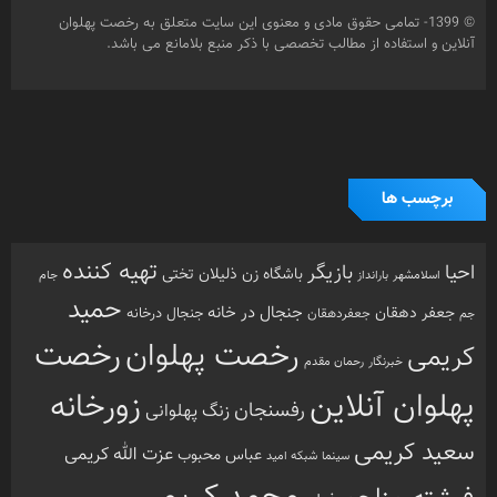
© 1399- تمامی حقوق مادی و معنوی این سایت متعلق به رخصت پهلوان
آنلاین و استفاده از مطالب تخصصی با ذکر منبع بلامانع می باشد.
برچسب ها
تهیه کننده
احیا
بازیگر
باشگاه زن ذلیلان
تختی
بارانداز
جام
اسلامشهر
حمید
جنجال در خانه
جعفر دهقان
جنجال درخانه
جم
جعفردهقان
رخصت
رخصت پهلوان
کریمی
خبرنگار
رحمان مقدم
پهلوان آنلاین
زورخانه
رفسنجان
زنگ پهلوانی
سعید کریمی
عزت الله کریمی
عباس محبوب
سینما
شبکه امید