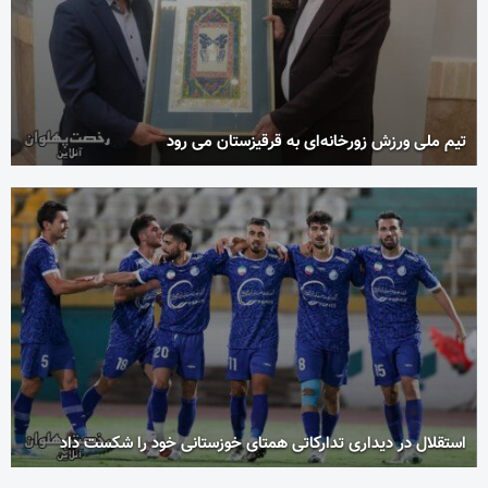
تیم ملی ورزش زورخانه‌ای به قرقیزستان می رود
استقلال در دیداری تدارکاتی همتای خوزستانی خود را شکست داد