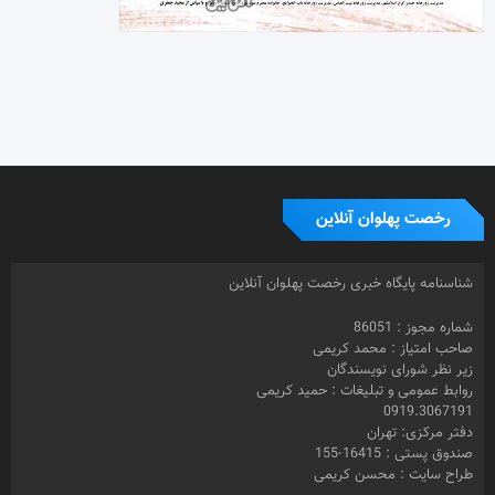
رخصت پهلوان آنلاین
شناسنامه پایگاه خبری رخصت پهلوان آنلاین
شماره مجوز : 86051
صاحب امتیاز : محمد کریمی
زیر نظر شورای نویسندگان
روابط عمومی و تبلیغات : حمید کریمی
0919.3067191
دفتر مرکزی: تهران
صندوق پستی : 16415-155
طراح سایت : محسن کریمی