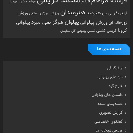
محمد کریمی
فرشته مزاحم
فیلم
مرشد
مشهد
مهدیار
هنرمندان
هنرمند
ورزش
نذر بی بی
ورزش
ورزش باستانی
آزادفر
پهلوان هرگز نمی میرد
ورزش پهلوانی
زورخانه ای
پهلوانی
کرونا
کشتی
کریمی
گل سفیدی
کشتی پهلوانی
دسته بندی ها
اینفوگرافی
تازه های پهلوانی
خارج گود
داستان های پهلوانی
دسته‌بندی نشده
گزارش تصویری
گفتگوی اختصاصی
معرفی زورخانه ها