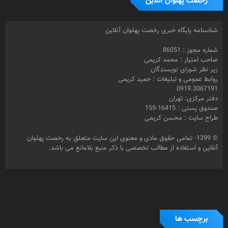
رخصت پهلوان آنلاین
شناسنامه پایگاه خبری رخصت پهلوان آنلاین
شماره مجوز : 86051
صاحب امتیاز : محمد کریمی
زیر نظر شورای نویسندگان
روابط عمومی و تبلیغات : حمید کریمی
0919.3067191
دفتر مرکزی: تهران
صندوق پستی : 16415-155
طراح سایت : محسن کریمی
© 1399- تمامی حقوق مادی و معنوی این سایت متعلق به رخصت پهلوان
آنلاین و استفاده از مطالب تخصصی با ذکر منبع بلامانع می باشد.
برچسب ها