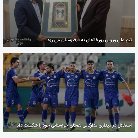
تیم ملی ورزش زورخانه‌ای به قرقیزستان می رود
استقلال در دیداری تدارکاتی همتای خوزستانی خود را شکست داد