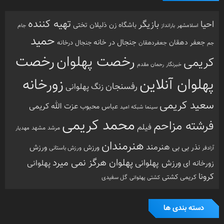
تهیه کننده
احیا
بازیگر
باشگاه زن ذلیلان
تختی
بارانداز
جام
اسلامشهر
حمید
جنجال در خانه
جعفر دهقان
جنجال درخانه
جم
جعفردهقان
رخصت
رخصت پهلوان
کریمی
خبرنگار
رحمان مقدم
پهلوان آنلاین
زورخانه
رفسنجان
زنگ پهلوانی
سعید کریمی
عزت الله کریمی
عباس محبوب
سینما
شبکه امید
محمد کریمی
فرشته مزاحم
فیلم
مرشد
مشهد
مهدیار
هنرمندان
هنرمند
ورزش
نذر بی بی
ورزش
ورزش باستانی
آزادفر
پهلوان هرگز نمی میرد
ورزش پهلوانی
زورخانه ای
پهلوانی
کرونا
کشتی
کریمی
گل سفیدی
کشتی پهلوانی
دسته بندی ها