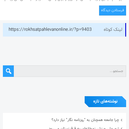
لینک کوتاه
https://rokhsatpahlevanonline.ir/?p=9403
نوشته‌های تازه
چرا جامعه همچنان به “روزنامه نگار” نیاز دارد؟
تیم ملی ورزش زورخانه‌ای به قرقیزستان می رود