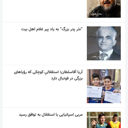
“نذر پدر بزرگ” به یاد پیر غلام اهل بیت
آریا آقاسلطان؛ استقلالیِ کوچکی که رؤیاهای
بزرگی در فوتبال دارد
مربی اسپانیایی با استقلال به توافق رسید