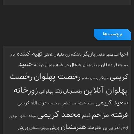
برچسب ها
تهیه کننده
احیا
بازیگر
باشگاه زن ذلیلان
تختی
بارانداز
جام
اسلامشهر
حمید
جنجال در خانه
جعفر دهقان
جنجال درخانه
جم
جعفردهقان
رخصت
رخصت پهلوان
کریمی
خبرنگار
رحمان مقدم
پهلوان آنلاین
زورخانه
رفسنجان
زنگ پهلوانی
سعید کریمی
عزت الله کریمی
عباس محبوب
سینما
شبکه امید
محمد کریمی
فرشته مزاحم
فیلم
مرشد
مشهد
مهدیار
هنرمندان
هنرمند
ورزش
نذر بی بی
ورزش
ورزش باستانی
آزادفر