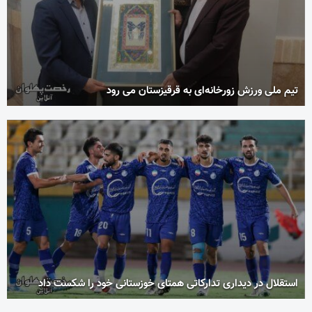
تیم ملی ورزش زورخانه‌ای به قرقیزستان می رود
استقلال در دیداری تدارکاتی همتای خوزستانی خود را شکست داد