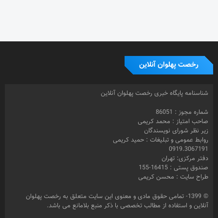
رخصت پهلوان آنلاین
شناسنامه پایگاه خبری رخصت پهلوان آنلاین
شماره مجوز : 86051
صاحب امتیاز : محمد کریمی
زیر نظر شورای نویسندگان
روابط عمومی و تبلیغات : حمید کریمی
0919.3067191
دفتر مرکزی: تهران
صندوق پستی : 16415-155
طراح سایت : محسن کریمی
© 1399- تمامی حقوق مادی و معنوی این سایت متعلق به رخصت پهلوان
آنلاین و استفاده از مطالب تخصصی با ذکر منبع بلامانع می باشد.