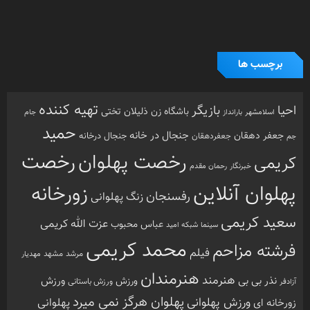
برچسب ها
تهیه کننده
احیا
بازیگر
باشگاه زن ذلیلان
تختی
بارانداز
جام
اسلامشهر
حمید
جنجال در خانه
جعفر دهقان
جنجال درخانه
جم
جعفردهقان
رخصت
رخصت پهلوان
کریمی
خبرنگار
رحمان مقدم
پهلوان آنلاین
زورخانه
رفسنجان
زنگ پهلوانی
سعید کریمی
عزت الله کریمی
عباس محبوب
سینما
شبکه امید
محمد کریمی
فرشته مزاحم
فیلم
مرشد
مشهد
مهدیار
هنرمندان
هنرمند
ورزش
نذر بی بی
ورزش
ورزش باستانی
آزادفر
پهلوان هرگز نمی میرد
ورزش پهلوانی
زورخانه ای
پهلوانی