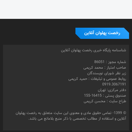
رخصت پهلوان آنلاین
شناسنامه پایگاه خبری رخصت پهلوان آنلاین
شماره مجوز : 86051
صاحب امتیاز : محمد کریمی
زیر نظر شورای نویسندگان
روابط عمومی و تبلیغات : حمید کریمی
0919.3067191
دفتر مرکزی: تهران
صندوق پستی : 16415-155
طراح سایت : محسن کریمی
© 1399- تمامی حقوق مادی و معنوی این سایت متعلق به رخصت پهلوان
آنلاین و استفاده از مطالب تخصصی با ذکر منبع بلامانع می باشد.