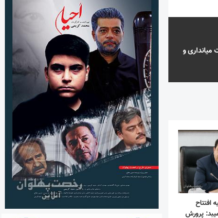
میانداری و
ه افتتاح
میبد: پرورش