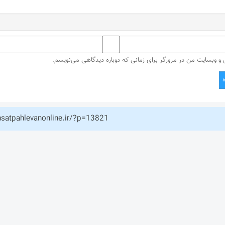
ل و وبسایت من در مرورگر برای زمانی که دوباره دیدگاهی می‌نویسم.
hsatpahlevanonline.ir/?p=13821