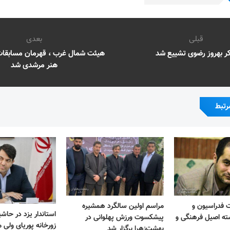
قبلی
بعدی
کر بهروز رضوی تشییع شد
هیئت شمال غرب ، قهرمان مسابقات 
هنر مرشدی شد
رتبط
 فدراسیون و
مراسم اولین سالگرد همشیره
استاندار یزد در حاشی
ه اصیل فرهنگی و
پیشکسوت ورزش پهلوانی در
زورخانه پوریای ولی 
بهشت‌زهرا برگزار شد