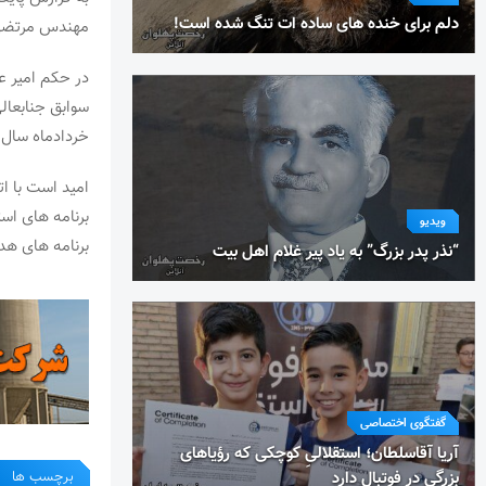
دلم برای خنده های ساده ات تنگ شده است!
مهندس مرتضی 
در حکم امیر ع
خردادماه سال ۱۴۰۵ به عنوان نائب رئیس استان تهران منصوب می‌شوی
امید است با ات
برنامه های اس
ویدیو
برنامه های هدف
“نذر پدر بزرگ” به یاد پیر غلام اهل بیت
گفتگوی اختصاصی
آریا آقاسلطان؛ استقلالیِ کوچکی که رؤیاهای
برچسب ها
بزرگی در فوتبال دارد