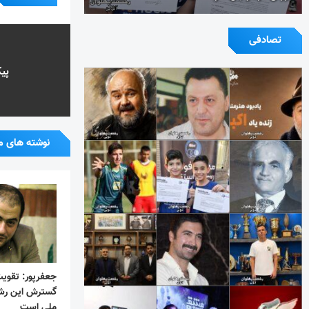
تصادفی
پی
نوشته های م
جعفرپور: تقویت
گسترش این رشت
ملی است