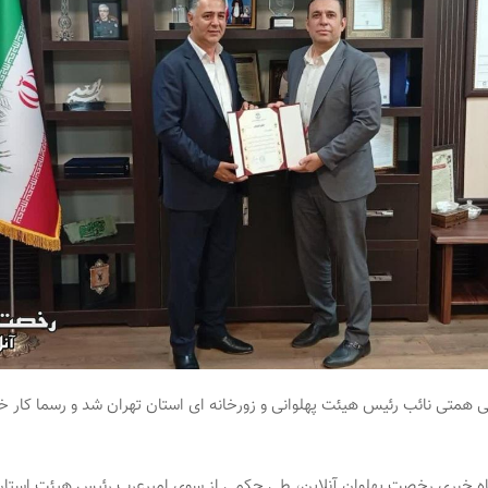
متی نائب رئیس هیئت پهلوانی و زورخانه ای استان تهران شد و رسما کار خود
اه خبری رخصت پهلوان آنلاین، طی حکمی از سوی امیرعرب رئیس هیئت استان