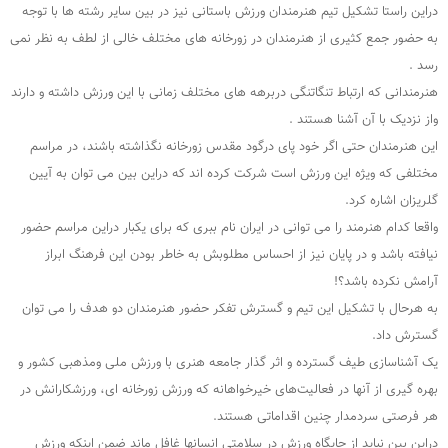
دراین راستا تشکیل تیم هنرمندان ورزش باستانی نیز در بین سایر رشته ها با توجه
به حضور جمع کثیری از هنرمندان در زورخانه های مختلف خالی از لطف به نظر نمی
رسد .
هنرمندانی که ارتباط تنگاتنگی دربرهه های مختلف زمانی با این ورزش داشته و دارند
واز نزدیک با آن آشنا هستند .
این هنرمندان حتی اگر خود پای درگود مقدس زورخانه نگذاشته باشند، در مراسم
مختلفی که ویژه این ورزش است شرکت کرده اند که دراین بین می توان به آیین
گلریزان اشاره کرد.
واقعا کدام هنرمند را می توانی در ایران نام ببری که برای یکبار دراین مراسم حضور
نیافته باشد و در پایان نیز از احساس مطلوبش به خاطر بودن این فرهنگ ابراز
آرامش نکرده باشد؟!
به هرحال با تشکیل این تیم و گسترش تفکر حضور هنرمندان دو هدف را می توان
گسترش داد.
یک آشناسازی طیف گسترده و اثر گذار جامعه هنری با ورزش ملی ومذهبی کشور و
بهره گیری از آنها در فعالیت‌های خیرخواهانه که ورزش زورخانه ای، ورزشکارانش در
هر فرصتی سردمدار چنین اقداماتی هستند.
دراین بین نباید از جایگاه ورزش در سلامتی انسانها غافل ماند ضمن اینکه ورزش