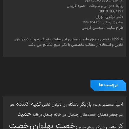
© 1399- تمامی حقوق مادی و معنوی این سایت متعلق به رخصت پهلوان
آنلاین و استفاده از مطالب تخصصی با ذکر منبع بلامانع می باشد.
برچسب ها
تهیه کننده
احیا
بازیگر
باشگاه زن ذلیلان
تختی
بارانداز
جام
اسلامشهر
حمید
جنجال در خانه
جعفر دهقان
جنجال درخانه
جم
جعفردهقان
رخصت
رخصت پهلوان
کریمی
خبرنگار
رحمان مقدم
پهلوان آنلاین
زورخانه
رفسنجان
زنگ پهلوانی
سعید کریمی
عزت الله کریمی
عباس محبوب
سینما
شبکه امید
محمد کریمی
فرشته مزاحم
فیلم
مرشد
مشهد
مهدیار