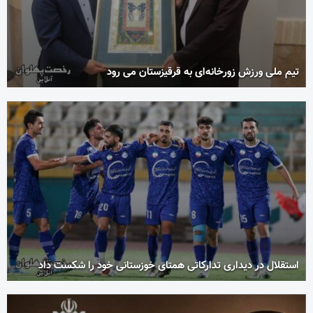
تیم ملی ورزش زورخانه‌ای به قرقیزستان می رود
استقلال در دیداری تدارکاتی همتای خوزستانی خود را شکست داد