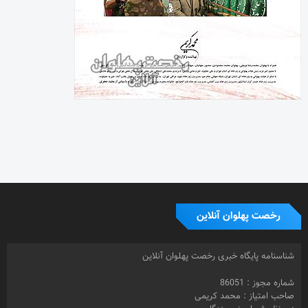
رخصت پهلوان آنلاین
شناسنامه پایگاه خبری رخصت پهلوان آنلاین
شماره مجوز : 86051
صاحب امتیاز : محمد کریمی
زیر نظر شورای نویسندگان
روابط عمومی و تبلیغات : حمید کریمی
0919.3067191
دفتر مرکزی: تهران
صندوق پستی : 16415-155
طراح سایت : محسن کریمی