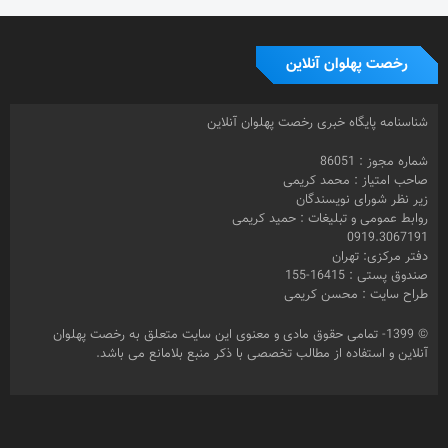
رخصت پهلوان آنلاین
شناسنامه پایگاه خبری رخصت پهلوان آنلاین
شماره مجوز : 86051
صاحب امتیاز : محمد کریمی
زیر نظر شورای نویسندگان
روابط عمومی و تبلیغات : حمید کریمی
0919.3067191
دفتر مرکزی: تهران
صندوق پستی : 16415-155
طراح سایت : محسن کریمی
© 1399- تمامی حقوق مادی و معنوی این سایت متعلق به رخصت پهلوان
آنلاین و استفاده از مطالب تخصصی با ذکر منبع بلامانع می باشد.