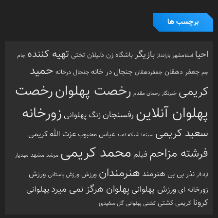
برچسب ها
تهیه کننده
احیا
بازیگر
باشگاه زن ذلیلان
تختی
بارانداز
جام
اسلامشهر
حمید
جنجال در خانه
جعفر دهقان
جنجال درخانه
جم
جعفردهقان
رخصت
رخصت پهلوان
کریمی
خبرنگار
رحمان مقدم
پهلوان آنلاین
زورخانه
رفسنجان
زنگ پهلوانی
سعید کریمی
عزت الله کریمی
عباس محبوب
سینما
شبکه امید
محمد کریمی
فرشته مزاحم
فیلم
مرشد
مشهد
مهدیار
هنرمندان
هنرمند
ورزش
نذر بی بی
ورزش
ورزش باستانی
آزادفر
پهلوان هرگز نمی میرد
ورزش پهلوانی
زورخانه ای
پهلوانی
کرونا
کشتی
کریمی
گل سفیدی
کشتی پهلوانی