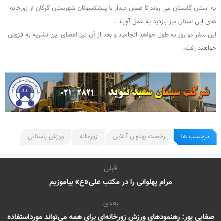
به استان گلستان می روند تا ضمن دیدار با پیشکسوتان شهرستان گرگان از زورخانه
های این استان نیز بازدید به عمل آورند .
این سفر دو روز به طول خواهد انجامید و بعد از آن نیز اعضای این نشریه به قزوین
خواهند رفت.
برچسب ها
رخصت پهلوان آنلاین
زورخانه
ورزش باستانی
قبلی
مرام‌ پهلوانی‌ را در مکتب‌ علی«ع» بیاموزیم‌
بعدی
صفایی پور: رهنمودهای ورزش زورخانه‌ای برای همه می‌تواند مورداستفاده