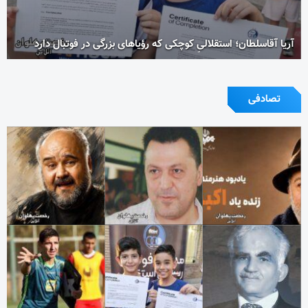
آریا آقاسلطان؛ استقلالیِ کوچکی که رؤیاهای بزرگی در فوتبال دارد
تصادفی