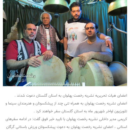
اعضای هیات تحریریه نشریه رخصت پهلوان به استان گلستان دعوت شدند .
اعضای نشریه رخصت پهلوان به همراه تنی چند از پیشکسوتان و هنرمندان سینما و
تلویزیون اواخر شهریور ماه به استان گلستان سفر خواهند کرد .
کریمی مدیر داخلی نشریه رخصت پهلوان با تایید خبر فوق گفت: در ادامه سفرهای
استانی ، اعضای نشریه رخصت پهلوان به دعوت پیشکسوتان ورزش باستانی گرگان