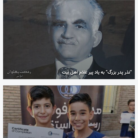
“نذر پدر بزرگ” به یاد پیر غلام اهل بیت