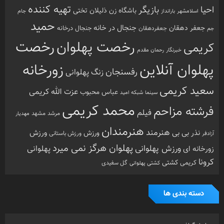
تهیه کننده
احیا
بازیگر
باشگاه زن ذلیلان
تختی
بارانداز
جام
اسلامشهر
حمید
جنجال در خانه
جعفر دهقان
جنجال درخانه
جم
جعفردهقان
رخصت
رخصت پهلوان
کریمی
خبرنگار
رحمان مقدم
پهلوان آنلاین
زورخانه
رفسنجان
زنگ پهلوانی
سعید کریمی
عزت الله کریمی
عباس محبوب
سینما
شبکه امید
محمد کریمی
فرشته مزاحم
فیلم
مرشد
مشهد
مهدیار
هنرمندان
هنرمند
ورزش
نذر بی بی
ورزش
ورزش باستانی
آزادفر
پهلوان هرگز نمی میرد
ورزش پهلوانی
زورخانه ای
پهلوانی
کرونا
کشتی
کریمی
گل سفیدی
کشتی پهلوانی
دسته بندی ها