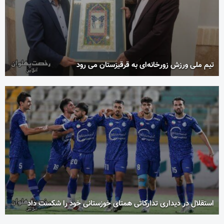
تیم ملی ورزش زورخانه‌ای به قرقیزستان می رود
استقلال در دیداری تدارکاتی همتای خوزستانی خود را شکست داد