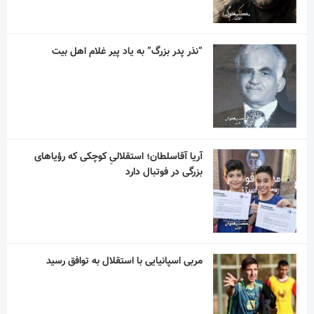
“نذر پدر بزرگ” به یاد پیر غلام اهل بیت
آریا آقاسلطان؛ استقلالیِ کوچکی که رؤیاهای
بزرگی در فوتبال دارد
مربی اسپانیایی با استقلال به توافق رسید