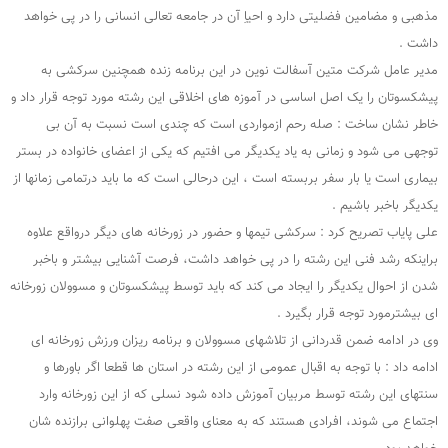
مذهبی و مضامین فضلیتی دارد و احیاِ آن در جامعه تعالی انسانی را در پی خواهد
داشت .
مدیر عامل شرکت متین آسفالت نوین در این برنامه زنده همچنین سرکشی به
پیشکسوتان را یک اصل اساسی در آموزه های اخلاقی این رشته مورد توجه قرار داد و
خاطر نشان ساخت : صله رحم ازمواردی است که چندی است نسبت به آن بی
توجهی می شود و زمانی به یاد یکدیگر می افتیم که یکی از اعضای خانواده در بستر
بیماری است یا بار سفر بربسته است ، این درحالی است که ما باید درتمامی زمانها از
یکدیگر باخبر باشیم .
علی پایاب تصریح کرد : سرکشی تیمها و حضور در زورخانه های دیگر درواقع علاوه
براینکه رشد فنی این رشته را در پی خواهد داشت، فرصت آشنایی بیشتر و باخبر
شدن از احوال یکدیگر را ایجاد می کند که باید توسط پیشکسوتان و مسوولان زورخانه
ای بیشترمورد توجه قرار بگیرد .
وی در ادامه ضمن قدردانی از تلاشهای مسوولان و برنامه ریزان ورزش زورخانه ای
ادامه داد : با توجه به اقبال عمومی از این رشته در استان ها قطعا اگر باورها و
سنتهای این رشته توسط مربیان آموزش داده شود نسلی که از این زورخانه وارد
اجتماع می شوند، افرادی هستند که به معنای واقعی صفت پهلوانی برازنده شان