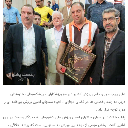
علی پایاب خیر و حامی ورزش کشور درجمع ورزشکاران ، پیشکسوتان، هنرمندان
دربرنامه زنده رخصتی ها در فضای مجازی ، احیاء سنتهای اصیل ورزش زورخانه ای را
مورد توجه قرار داد .
پایاب با تاکید بر احیای سنتهای اصیل ورزش ملی کشورمان به خبرنگار رخصت پهلوان
آنلاین گفت: بخش مهمی از توجه این ورزش به سنتهایی است که ریشه اخلاقی ،